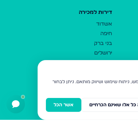
דירות למכירה
אשדוד
חיפה
בני ברק
ירושלים
אלעד
גבעת זאב
בית שמש
ניתן לבחור
רכסים
מודיעין עילית
כל אלו שאינם הכרחיים
אשר הכל
ביתר עילית