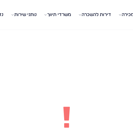
מכירה
דירות להשכרה
משרדי תיווך
נותני שירות
נד
!