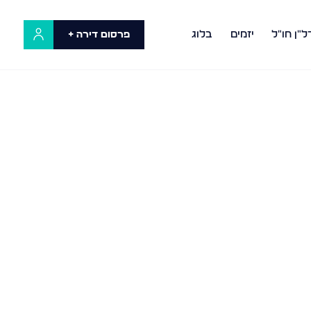
ל"ן חו"ל
יזמים
בלוג
פרסום דירה +