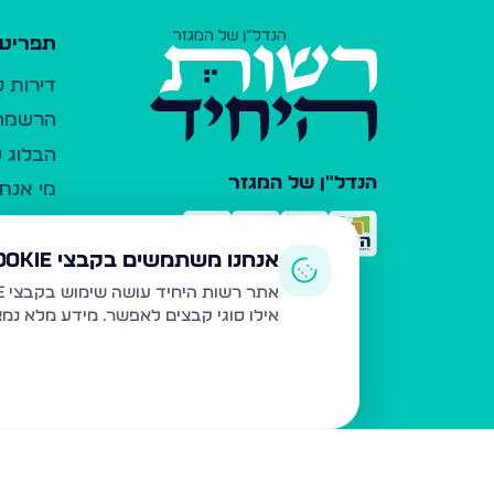
תפריט 
דירות 
הרשמה 
הבלוג ש
הנדל"ן של המגזר
מי אנחנ
צרו קש
כלי עזר
אנחנו משתמשים בקבצי Cookie
פרסום 
אתר רשות היחיד עושה שימוש בקבצי Cookie ובטכנולוגיות דומות לצורך תפעול האתר, שיפור חוויית המשתמש, ניתוח שימוש ושיווק מותאם.
אילו סוגי קבצים לאפשר. מידע מלא נמ
משרדי ת
נדל"ן ח
תקנון ו
מדיניות
הצהרת 