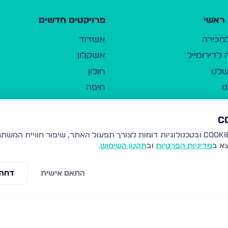
ראשי
פרויקטים חדשים
למכירה
אשדוד
לדירומייל
אשקלון
לנו
חולון
ו
חיפה
ר
ירושלים
טבריה
ברשות היחיד
נהריה
צא ב
מדיניות הפרטיות
וב
תקנון השימוש
.
יווך
עמנואל
ו"ל
רמלה
התאם אישית
דחה 
תנאי שימוש
נתיבות
 פרטיות
נגישות