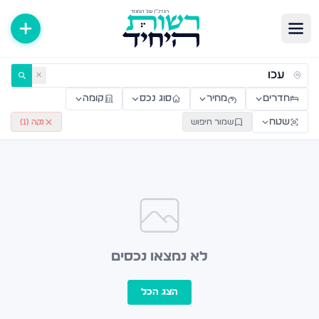
ירות למכירה ולהשכרה — רשות היחיד
✕
חדרים
מחיר
סוג נכס
קומה
שטח
שמור חיפוש
נקה (
1
)
לא נמצאו נכסים
הצג הכל