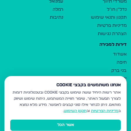
משרדי תיווך
עמנואל
נדל"ן חו"ל
רמלה
תקנון ותנאי שימוש
נתיבות
מדיניות פרטיות
הצהרת נגישות
דירות למכירה
אשדוד
חיפה
בני ברק
ירושלים
אנחנו משתמשים בקבצי Cookie
אלעד
אתר רשות היחיד עושה שימוש בקבצי Cookie ובטכנולוגיות דומות
גבעת זאב
לצורך תפעול האתר, שיפור חוויית המשתמש, ניתוח שימוש ושיווק
בית שמש
מותאם.
ניתן לבחור אילו סוגי קבצים לאפשר. מידע מלא נמצא
רכסים
ב
מדיניות הפרטיות
וב
תקנון השימוש
.
מודיעין עילית
אשר הכל
ביתר עילית