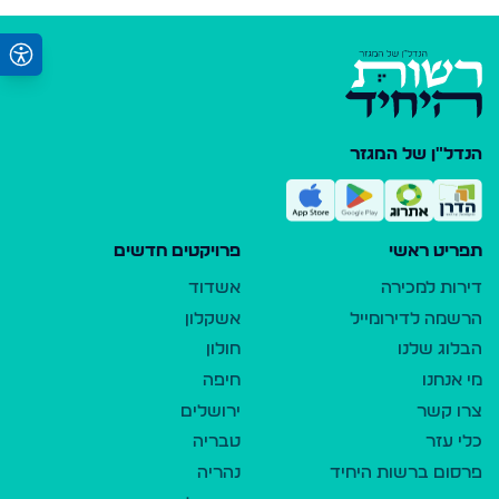
הנדל"ן של המגזר
תפריט ראשי
פרויקטים חדשים
דירות למכירה
אשדוד
הרשמה לדירומייל
אשקלון
הבלוג שלנו
חולון
מי אנחנו
חיפה
צרו קשר
ירושלים
כלי עזר
טבריה
פרסום ברשות היחיד
נהריה