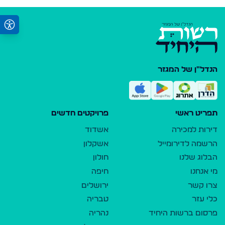
הנדל"ן של המגזר
תפריט ראשי
פרויקטים חדשים
דירות למכירה
אשדוד
הרשמה לדירומייל
אשקלון
הבלוג שלנו
חולון
מי אנחנו
חיפה
צרו קשר
ירושלים
כלי עזר
טבריה
פרסום ברשות היחיד
נהריה