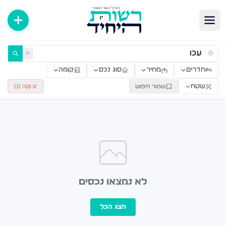
ירות למכירה ולהשכרה — רשות היחיד
✕
חדרים
מחיר
סוג נכס
קומה
שטח
שמור חיפוש
נקה (
1
)
לא נמצאו נכסים
הצג הכל