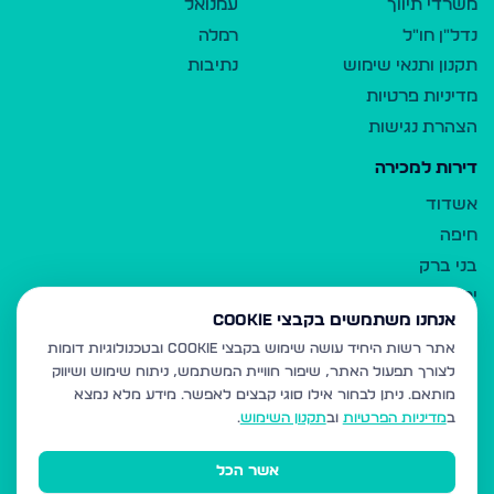
משרדי תיווך
עמנואל
נדל"ן חו"ל
רמלה
תקנון ותנאי שימוש
נתיבות
מדיניות פרטיות
הצהרת נגישות
דירות למכירה
אשדוד
חיפה
בני ברק
ירושלים
אנחנו משתמשים בקבצי Cookie
אלעד
אתר רשות היחיד עושה שימוש בקבצי Cookie ובטכנולוגיות דומות
גבעת זאב
לצורך תפעול האתר, שיפור חוויית המשתמש, ניתוח שימוש ושיווק
בית שמש
מותאם.
ניתן לבחור אילו סוגי קבצים לאפשר. מידע מלא נמצא
רכסים
ב
מדיניות הפרטיות
וב
תקנון השימוש
.
מודיעין עילית
אשר הכל
ביתר עילית