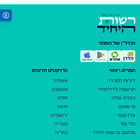
הנדל"ן של המגזר
תפריט ראשי
פרויקטים חדשים
דירות למכירה
אשדוד
הרשמה לדירומייל
אשקלון
הבלוג שלנו
חולון
מי אנחנו
חיפה
צרו קשר
ירושלים
כלי עזר
טבריה
פרסום ברשות היחיד
נהריה