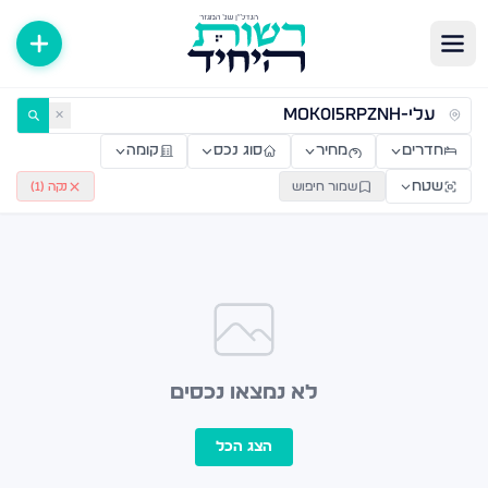
ירות למכירה ולהשכרה — רשות היחיד
✕
חדרים
מחיר
סוג נכס
קומה
שטח
שמור חיפוש
נקה (
1
)
לא נמצאו נכסים
הצג הכל