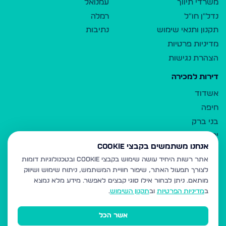
משרדי תיווך
עמנואל
נדל"ן חו"ל
רמלה
תקנון ותנאי שימוש
נתיבות
מדיניות פרטיות
הצהרת נגישות
דירות למכירה
אשדוד
חיפה
בני ברק
ירושלים
אנחנו משתמשים בקבצי Cookie
אלעד
אתר רשות היחיד עושה שימוש בקבצי Cookie ובטכנולוגיות דומות
גבעת זאב
לצורך תפעול האתר, שיפור חוויית המשתמש, ניתוח שימוש ושיווק
בית שמש
מותאם.
ניתן לבחור אילו סוגי קבצים לאפשר. מידע מלא נמצא
רכסים
ב
מדיניות הפרטיות
וב
תקנון השימוש
.
מודיעין עילית
אשר הכל
ביתר עילית