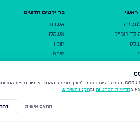
ראשי
פרויקטים חדשים
למכירה
אשדוד
לדירומייל
אשקלון
לנו
חולון
ו
חיפה
ר
ירושלים
טבריה
ברשות היחיד
נהריה
צא ב
מדיניות הפרטיות
וב
תקנון השימוש
.
יווך
עמנואל
ו"ל
רמלה
התאם אישית
דחה 
תנאי שימוש
נתיבות
 פרטיות
נגישות