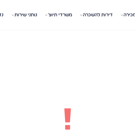
מכירה
דירות להשכרה
משרדי תיווך
נותני שירות
נד
!