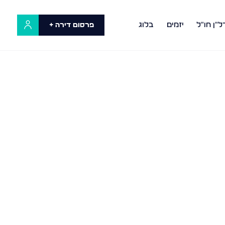
ל"ן חו"ל
יזמים
בלוג
פרסום דירה +