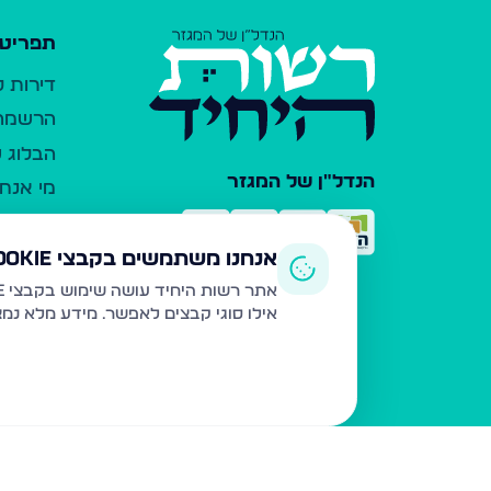
תפריט 
דירות 
הרשמה 
הבלוג ש
הנדל"ן של המגזר
מי אנחנ
צרו קש
כלי עזר
אנחנו משתמשים בקבצי Cookie
פרסום 
אתר רשות היחיד עושה שימוש בקבצי Cookie ובטכנולוגיות דומות לצורך תפעול האתר, שיפור חוויית המשתמש, ניתוח שימוש ושיווק מותאם.
אילו סוגי קבצים לאפשר. מידע מלא נמ
משרדי ת
נדל"ן ח
תקנון ו
מדיניות
הצהרת 