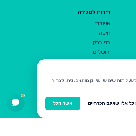
דירות למכירה
אשדוד
חיפה
בני ברק
ירושלים
אלעד
גבעת זאב
בית שמש
ניתן לבחור
רכסים
מודיעין עילית
כל אלו שאינם הכרחיים
אשר הכל
ביתר עילית