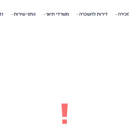
מכירה
דירות להשכרה
משרדי תיווך
נותני שירות
נד
!