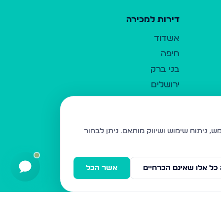
דירות למכירה
אשדוד
חיפה
בני ברק
ירושלים
אלעד
גבעת זאב
בית שמש
ניתן לבחור
רכסים
מודיעין עילית
כל אלו שאינם הכרחיים
אשר הכל
ביתר עילית