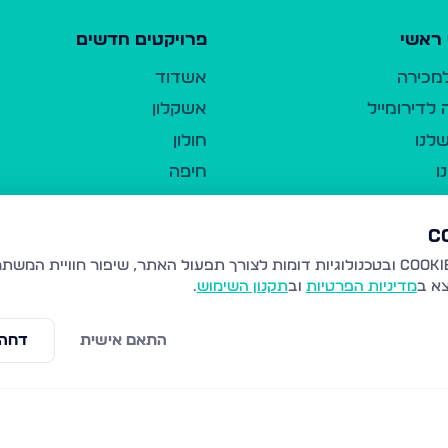
ראשי
פרויקטים חדשים
למכירה
אשדוד
לדירומייל
אשקלון
לנו
חולון
ו
חיפה
ר
ירושלים
טבריה
ברשות היחיד
נהריה
צא ב
מדיניות הפרטיות
וב
תקנון השימוש
.
יווך
עמנואל
ו"ל
רמלה
התאם אישית
דחה 
תנאי שימוש
נתיבות
 פרטיות
נגישות