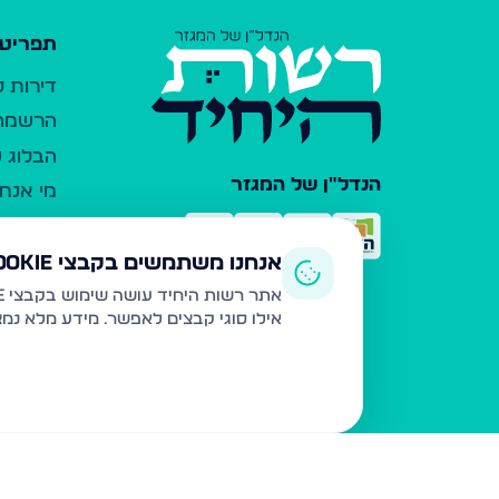
תפריט 
דירות 
הרשמה 
הבלוג ש
הנדל"ן של המגזר
מי אנחנ
צרו קש
כלי עזר
אנחנו משתמשים בקבצי Cookie
פרסום 
אתר רשות היחיד עושה שימוש בקבצי Cookie ובטכנולוגיות דומות לצורך תפעול האתר, שיפור חוויית המשתמש, ניתוח שימוש ושיווק מותאם.
אילו סוגי קבצים לאפשר. מידע מלא נמ
משרדי ת
נדל"ן ח
תקנון ו
מדיניות
הצהרת 