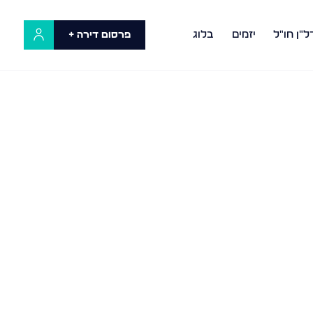
ל"ן חו"ל
יזמים
בלוג
פרסום דירה +