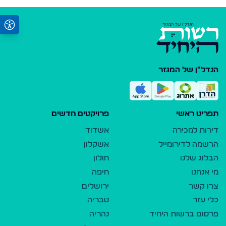
הנדל"ן של המגזר
תפריט ראשי
פרויקטים חדשים
דירות למכירה
אשדוד
הרשמה לדירומייל
אשקלון
הבלוג שלנו
חולון
מי אנחנו
חיפה
צרו קשר
ירושלים
כלי עזר
טבריה
פרסום ברשות היחיד
נהריה