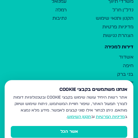
משרדי תיווך
עמנואל
נדל"ן חו"ל
רמלה
תקנון ותנאי שימוש
נתיבות
מדיניות פרטיות
הצהרת נגישות
דירות למכירה
אשדוד
חיפה
בני ברק
ירושלים
אנחנו משתמשים בקבצי Cookie
אלעד
אתר רשות היחיד עושה שימוש בקבצי Cookie ובטכנולוגיות דומות
גבעת זאב
לצורך תפעול האתר, שיפור חוויית המשתמש, ניתוח שימוש ושיווק
בית שמש
מותאם.
ניתן לבחור אילו סוגי קבצים לאפשר. מידע מלא נמצא
רכסים
ב
מדיניות הפרטיות
וב
תקנון השימוש
.
מודיעין עילית
אשר הכל
ביתר עילית