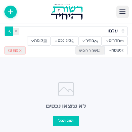
ירות למכירה ולהשכרה — רשות היחיד
✕
חדרים
מחיר
סוג נכס
קומה
שטח
שמור חיפוש
נקה (
1
)
לא נמצאו נכסים
הצג הכל