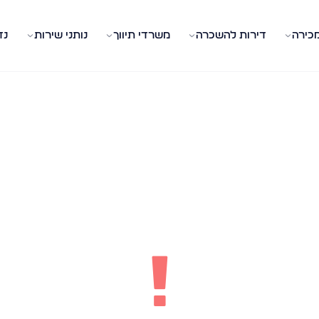
מכירה
דירות להשכרה
משרדי תיווך
נותני שירות
נד
!