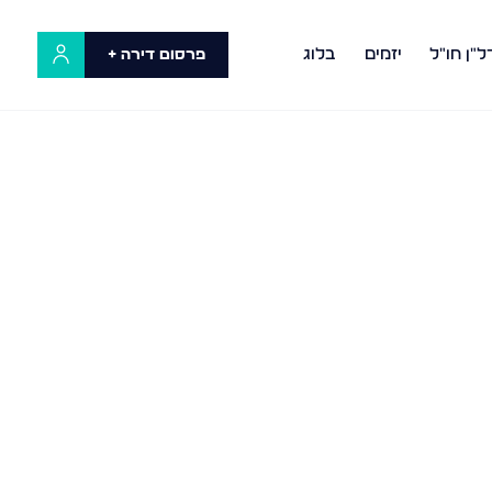
ל"ן חו"ל
יזמים
בלוג
פרסום דירה +