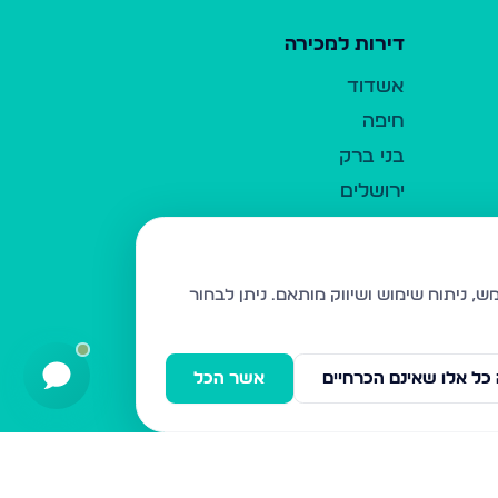
דירות למכירה
אשדוד
חיפה
בני ברק
ירושלים
אלעד
גבעת זאב
בית שמש
ניתן לבחור
רכסים
מודיעין עילית
כל אלו שאינם הכרחיים
אשר הכל
ביתר עילית