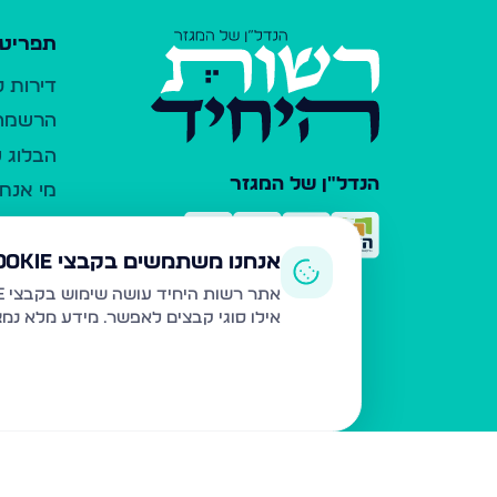
תפריט 
דירות 
הרשמה 
הבלוג ש
הנדל"ן של המגזר
מי אנחנ
צרו קש
כלי עזר
אנחנו משתמשים בקבצי Cookie
פרסום 
אתר רשות היחיד עושה שימוש בקבצי Cookie ובטכנולוגיות דומות לצורך תפעול האתר, שיפור חוויית המשתמש, ניתוח שימוש ושיווק מותאם.
אילו סוגי קבצים לאפשר. מידע מלא נמ
משרדי ת
נדל"ן ח
תקנון ו
מדיניות
הצהרת 