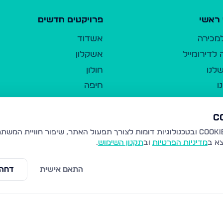
ראשי
פרויקטים חדשים
למכירה
אשדוד
לדירומייל
אשקלון
לנו
חולון
ו
חיפה
ר
ירושלים
טבריה
ברשות היחיד
נהריה
צא ב
מדיניות הפרטיות
וב
תקנון השימוש
.
יווך
עמנואל
ו"ל
רמלה
התאם אישית
דחה 
תנאי שימוש
נתיבות
 פרטיות
נגישות