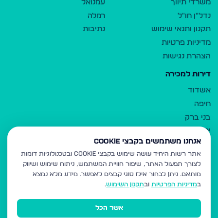
משרדי תיווך
עמנואל
נדל"ן חו"ל
רמלה
תקנון ותנאי שימוש
נתיבות
מדיניות פרטיות
הצהרת נגישות
דירות למכירה
אשדוד
חיפה
בני ברק
ירושלים
אנחנו משתמשים בקבצי Cookie
אלעד
אתר רשות היחיד עושה שימוש בקבצי Cookie ובטכנולוגיות דומות
גבעת זאב
לצורך תפעול האתר, שיפור חוויית המשתמש, ניתוח שימוש ושיווק
בית שמש
מותאם.
ניתן לבחור אילו סוגי קבצים לאפשר. מידע מלא נמצא
רכסים
ב
מדיניות הפרטיות
וב
תקנון השימוש
.
מודיעין עילית
אשר הכל
ביתר עילית