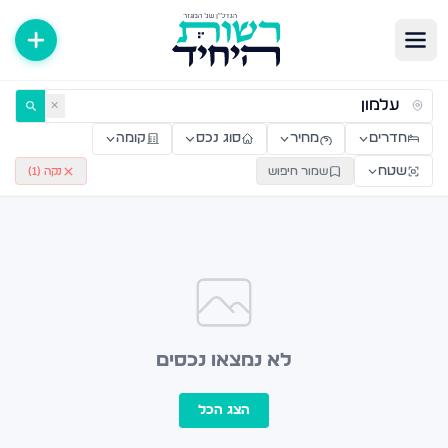
ירות למכירה ולהשכרה — רשות היחיד
✕
חדרים
מחיר
סוג נכס
קומה
שטח
שמור חיפוש
נקה (
1
)
לא נמצאו נכסים
הצג הכל