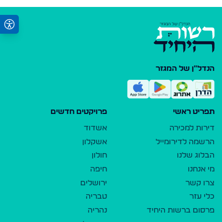
הנדל"ן של המגזר
תפריט ראשי
פרויקטים חדשים
דירות למכירה
אשדוד
הרשמה לדירומייל
אשקלון
הבלוג שלנו
חולון
מי אנחנו
חיפה
צרו קשר
ירושלים
כלי עזר
טבריה
פרסום ברשות היחיד
נהריה