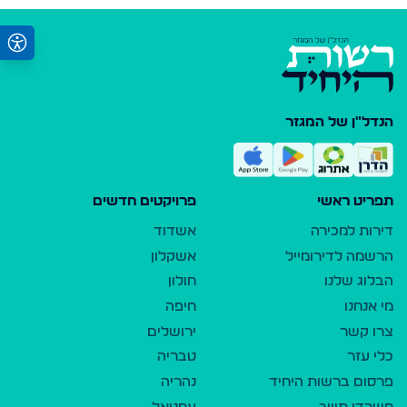
הנדל"ן של המגזר
תפריט ראשי
פרויקטים חדשים
דירות למכירה
אשדוד
הרשמה לדירומייל
אשקלון
הבלוג שלנו
חולון
מי אנחנו
חיפה
צרו קשר
ירושלים
כלי עזר
טבריה
פרסום ברשות היחיד
נהריה