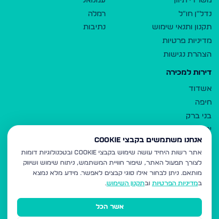
משרדי תיווך
עמנואל
נדל"ן חו"ל
רמלה
תקנון ותנאי שימוש
נתיבות
מדיניות פרטיות
הצהרת נגישות
דירות למכירה
אשדוד
חיפה
בני ברק
ירושלים
אנחנו משתמשים בקבצי Cookie
אלעד
אתר רשות היחיד עושה שימוש בקבצי Cookie ובטכנולוגיות דומות
גבעת זאב
לצורך תפעול האתר, שיפור חוויית המשתמש, ניתוח שימוש ושיווק
בית שמש
מותאם.
ניתן לבחור אילו סוגי קבצים לאפשר. מידע מלא נמצא
רכסים
ב
מדיניות הפרטיות
וב
תקנון השימוש
.
מודיעין עילית
אשר הכל
ביתר עילית