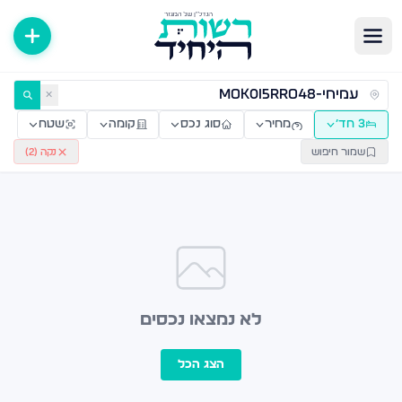
ירות למכירה ולהשכרה — רשות היחיד
✕
3 חד׳
מחיר
סוג נכס
קומה
שטח
שמור חיפוש
נקה (
2
)
לא נמצאו נכסים
הצג הכל