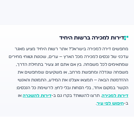
דירות למכירה ברשות היחיד
מחפשים דירה למכירה בישראל? אתר רשות היחיד מציע מאגר
עדכני של נכסים למכירה מכל הארץ — ערים, שכונות וטווחי מחירים
שמתאימים לכל משפחה. בין אם אתם זוג צעיר בתחילת הדרך,
משפחה שגדלה ומחפשת מרחב, או משקיעים שמחפשים את
ההזדמנות הבאה — תמצאו אצלנו את המידע, התמונות והאנשי
הקשר במקום אחד, בלי הסחות ובלי לחץ. לרשימת כל הנכסים:
דירות למכירה
. תרצו להשוות? בקרו גם ב-
דירות להשכרה
או
ב-
חיפוש לפי עיר
.