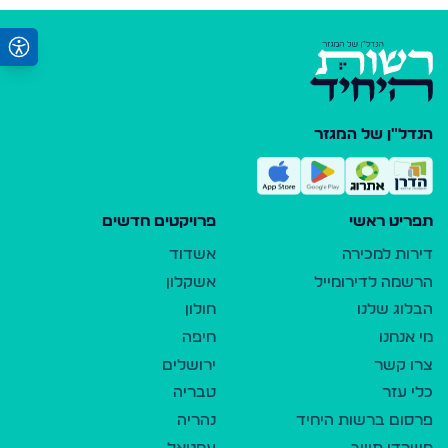
הנדל"ן של המגזר
תפריט ראשי
פרויקטים חדשים
דירות למכירה
אשדוד
הרשמה לדירומייל
אשקלון
הבלוג שלנו
חולון
מי אנחנו
חיפה
צרו קשר
ירושלים
כלי עזר
טבריה
פרסום ברשות היחיד
נהריה