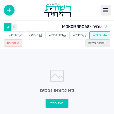
ירות למכירה ולהשכרה — רשות היחיד
✕
5 חד׳
מחיר
סוג נכס
קומה
שטח
שמור חיפוש
נקה (
2
)
לא נמצאו נכסים
הצג הכל