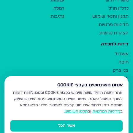
משרדי תיווך
עמנואל
נדל"ן חו"ל
רמלה
תקנון ותנאי שימוש
נתיבות
מדיניות פרטיות
הצהרת נגישות
דירות למכירה
אשדוד
חיפה
בני ברק
ירושלים
אנחנו משתמשים בקבצי Cookie
אלעד
אתר רשות היחיד עושה שימוש בקבצי Cookie ובטכנולוגיות דומות
גבעת זאב
לצורך תפעול האתר, שיפור חוויית המשתמש, ניתוח שימוש ושיווק
בית שמש
מותאם.
ניתן לבחור אילו סוגי קבצים לאפשר. מידע מלא נמצא
רכסים
ב
מדיניות הפרטיות
וב
תקנון השימוש
.
מודיעין עילית
אשר הכל
ביתר עילית