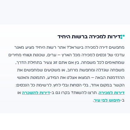
דירות למכירה ברשות היחיד
מחפשים דירה למכירה בישראל? אתר רשות היחיד מציע מאגר
עדכני של נכסים למכירה מכל הארץ — ערים, שכונות וטווחי מחירים
שמתאימים לכל משפחה. בין אם אתם זוג צעיר בתחילת הדרך,
משפחה שגדלה ומחפשת מרחב, או משקיעים שמחפשים את
ההזדמנות הבאה — תמצאו אצלנו את המידע, התמונות והאנשי
הקשר במקום אחד, בלי הסחות ובלי לחץ. לרשימת כל הנכסים:
דירות למכירה
. תרצו להשוות? בקרו גם ב-
דירות להשכרה
או
ב-
חיפוש לפי עיר
.