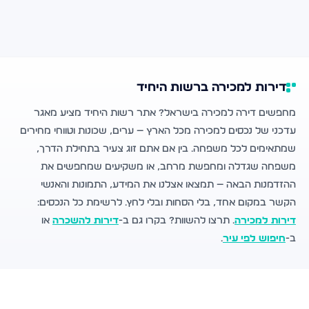
דירות למכירה ברשות היחיד
מחפשים דירה למכירה בישראל? אתר רשות היחיד מציע מאגר
עדכני של נכסים למכירה מכל הארץ — ערים, שכונות וטווחי מחירים
שמתאימים לכל משפחה. בין אם אתם זוג צעיר בתחילת הדרך,
משפחה שגדלה ומחפשת מרחב, או משקיעים שמחפשים את
ההזדמנות הבאה — תמצאו אצלנו את המידע, התמונות והאנשי
הקשר במקום אחד, בלי הסחות ובלי לחץ. לרשימת כל הנכסים:
דירות למכירה
. תרצו להשוות? בקרו גם ב-
דירות להשכרה
או
ב-
חיפוש לפי עיר
.