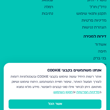
משרדי תיווך
עמנואל
נדל"ן חו"ל
רמלה
תקנון ותנאי שימוש
נתיבות
מדיניות פרטיות
הצהרת נגישות
דירות למכירה
אשדוד
חיפה
בני ברק
ירושלים
אנחנו משתמשים בקבצי Cookie
אלעד
אתר רשות היחיד עושה שימוש בקבצי Cookie ובטכנולוגיות דומות
גבעת זאב
לצורך תפעול האתר, שיפור חוויית המשתמש, ניתוח שימוש ושיווק
בית שמש
מותאם.
ניתן לבחור אילו סוגי קבצים לאפשר. מידע מלא נמצא
רכסים
ב
מדיניות הפרטיות
וב
תקנון השימוש
.
מודיעין עילית
אשר הכל
ביתר עילית