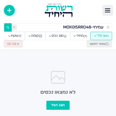
ירות למכירה ולהשכרה — רשות היחיד
✕
4 חד׳
מחיר
סוג נכס
קומה
שטח
שמור חיפוש
נקה (
2
)
לא נמצאו נכסים
הצג הכל