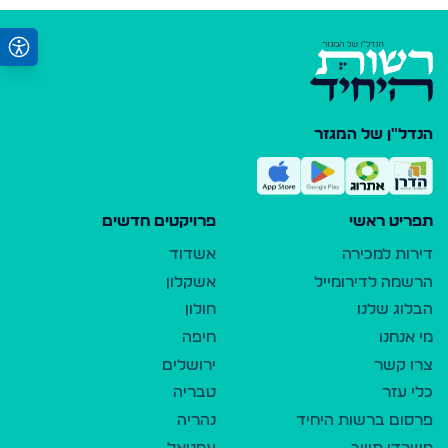
הנדל"ן של המגזר
תפריט ראשי
פרויקטים חדשים
דירות למכירה
אשדוד
הרשמה לדירומייל
אשקלון
הבלוג שלנו
חולון
מי אנחנו
חיפה
צרו קשר
ירושלים
כלי עזר
טבריה
פרסום ברשות היחיד
נהריה