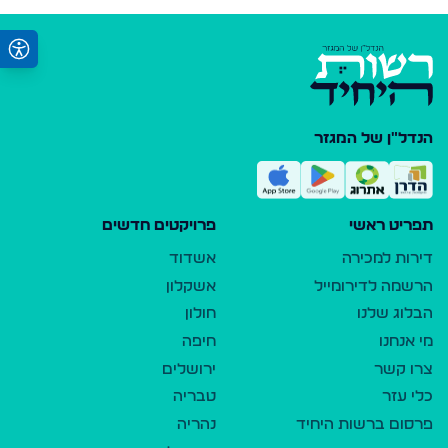
הנדל"ן של המגזר
תפריט ראשי
פרויקטים חדשים
דירות למכירה
אשדוד
הרשמה לדירומייל
אשקלון
הבלוג שלנו
חולון
מי אנחנו
חיפה
צרו קשר
ירושלים
כלי עזר
טבריה
פרסום ברשות היחיד
נהריה