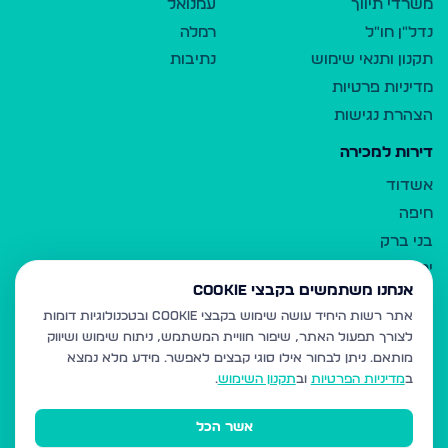
משרדי תיווך
עמנואל
נדל"ן חו"ל
רמלה
תקנון ותנאי שימוש
נתיבות
מדיניות פרטיות
הצהרת נגישות
דירות למכירה
אשדוד
חיפה
בני ברק
ירושלים
אנחנו משתמשים בקבצי Cookie
אלעד
אתר רשות היחיד עושה שימוש בקבצי Cookie ובטכנולוגיות דומות
גבעת זאב
לצורך תפעול האתר, שיפור חוויית המשתמש, ניתוח שימוש ושיווק
בית שמש
מותאם.
ניתן לבחור אילו סוגי קבצים לאפשר. מידע מלא נמצא
רכסים
ב
מדיניות הפרטיות
וב
תקנון השימוש
.
מודיעין עילית
אשר הכל
ביתר עילית