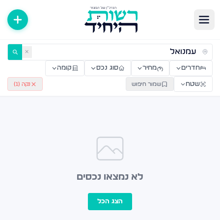
ירות למכירה ולהשכרה — רשות היחיד
✕
חדרים
מחיר
סוג נכס
קומה
שטח
שמור חיפוש
נקה (
1
)
לא נמצאו נכסים
הצג הכל