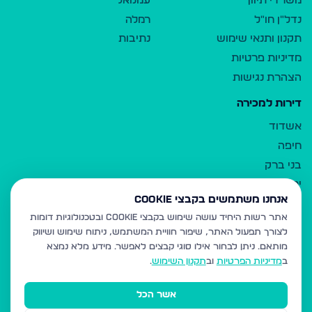
משרדי תיווך
עמנואל
נדל"ן חו"ל
רמלה
תקנון ותנאי שימוש
נתיבות
מדיניות פרטיות
הצהרת נגישות
דירות למכירה
אשדוד
חיפה
בני ברק
ירושלים
אנחנו משתמשים בקבצי Cookie
אלעד
אתר רשות היחיד עושה שימוש בקבצי Cookie ובטכנולוגיות דומות
גבעת זאב
לצורך תפעול האתר, שיפור חוויית המשתמש, ניתוח שימוש ושיווק
בית שמש
מותאם.
ניתן לבחור אילו סוגי קבצים לאפשר. מידע מלא נמצא
רכסים
ב
מדיניות הפרטיות
וב
תקנון השימוש
.
מודיעין עילית
אשר הכל
ביתר עילית