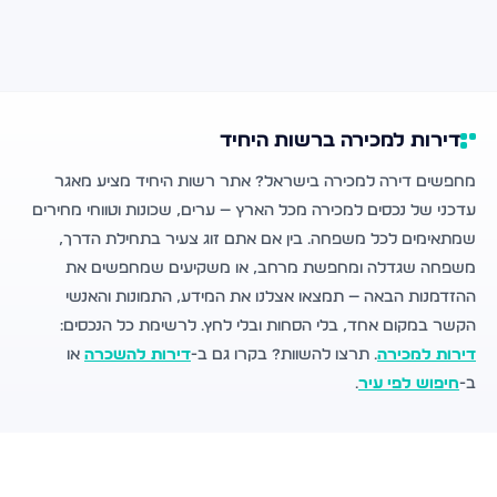
דירות למכירה ברשות היחיד
מחפשים דירה למכירה בישראל? אתר רשות היחיד מציע מאגר
עדכני של נכסים למכירה מכל הארץ — ערים, שכונות וטווחי מחירים
שמתאימים לכל משפחה. בין אם אתם זוג צעיר בתחילת הדרך,
משפחה שגדלה ומחפשת מרחב, או משקיעים שמחפשים את
ההזדמנות הבאה — תמצאו אצלנו את המידע, התמונות והאנשי
הקשר במקום אחד, בלי הסחות ובלי לחץ. לרשימת כל הנכסים:
דירות למכירה
. תרצו להשוות? בקרו גם ב-
דירות להשכרה
או
ב-
חיפוש לפי עיר
.