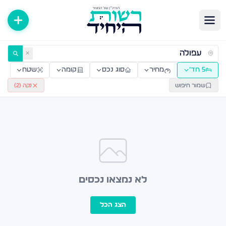
ירות למכירה ולהשכרה — רשות היחיד
✕
5 חד׳
מחיר
סוג נכס
קומה
שטח
שמור חיפוש
נקה (
2
)
לא נמצאו נכסים
הצג הכל