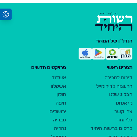
הנדל"ן של המגזר
תפריט ראשי
פרויקטים חדשים
דירות למכירה
אשדוד
הרשמה לדירומייל
אשקלון
הבלוג שלנו
חולון
מי אנחנו
חיפה
צרו קשר
ירושלים
כלי עזר
טבריה
פרסום ברשות היחיד
נהריה