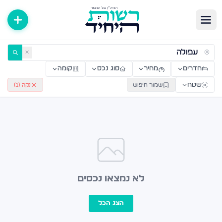
ירות למכירה ולהשכרה — רשות היחיד
✕
חדרים
מחיר
סוג נכס
קומה
שטח
שמור חיפוש
נקה (
1
)
לא נמצאו נכסים
הצג הכל