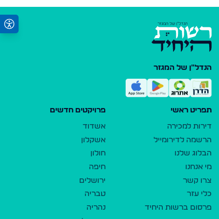
הנדל"ן של המגזר
תפריט ראשי
פרויקטים חדשים
דירות למכירה
אשדוד
הרשמה לדירומייל
אשקלון
הבלוג שלנו
חולון
מי אנחנו
חיפה
צרו קשר
ירושלים
כלי עזר
טבריה
פרסום ברשות היחיד
נהריה