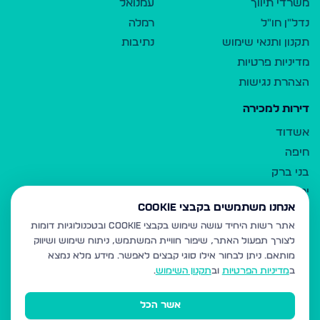
משרדי תיווך
עמנואל
נדל"ן חו"ל
רמלה
תקנון ותנאי שימוש
נתיבות
מדיניות פרטיות
הצהרת נגישות
דירות למכירה
אשדוד
חיפה
בני ברק
ירושלים
אנחנו משתמשים בקבצי Cookie
אלעד
אתר רשות היחיד עושה שימוש בקבצי Cookie ובטכנולוגיות דומות
גבעת זאב
לצורך תפעול האתר, שיפור חוויית המשתמש, ניתוח שימוש ושיווק
בית שמש
מותאם.
ניתן לבחור אילו סוגי קבצים לאפשר. מידע מלא נמצא
רכסים
ב
מדיניות הפרטיות
וב
תקנון השימוש
.
מודיעין עילית
אשר הכל
ביתר עילית