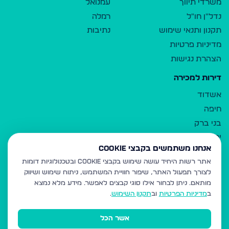
משרדי תיווך
עמנואל
נדל"ן חו"ל
רמלה
תקנון ותנאי שימוש
נתיבות
מדיניות פרטיות
הצהרת נגישות
דירות למכירה
אשדוד
חיפה
בני ברק
ירושלים
אנחנו משתמשים בקבצי Cookie
אלעד
אתר רשות היחיד עושה שימוש בקבצי Cookie ובטכנולוגיות דומות
גבעת זאב
לצורך תפעול האתר, שיפור חוויית המשתמש, ניתוח שימוש ושיווק
בית שמש
מותאם.
ניתן לבחור אילו סוגי קבצים לאפשר. מידע מלא נמצא
רכסים
ב
מדיניות הפרטיות
וב
תקנון השימוש
.
מודיעין עילית
אשר הכל
ביתר עילית