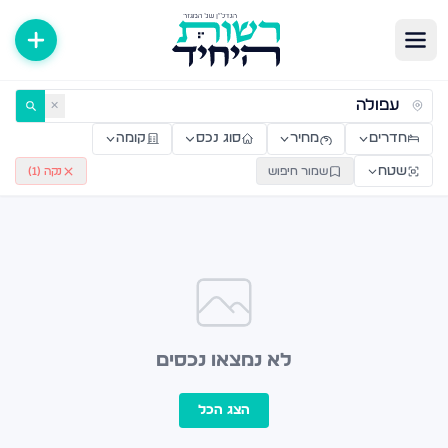
ירות למכירה ולהשכרה — רשות היחיד
✕
חדרים
מחיר
סוג נכס
קומה
שטח
שמור חיפוש
נקה (
1
)
לא נמצאו נכסים
הצג הכל