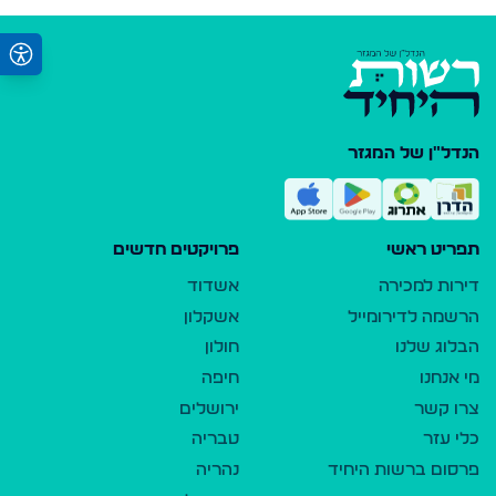
הנדל"ן של המגזר
תפריט ראשי
פרויקטים חדשים
דירות למכירה
אשדוד
הרשמה לדירומייל
אשקלון
הבלוג שלנו
חולון
מי אנחנו
חיפה
צרו קשר
ירושלים
כלי עזר
טבריה
פרסום ברשות היחיד
נהריה