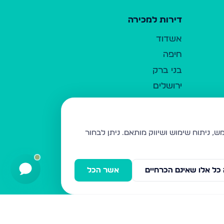
דירות למכירה
אשדוד
חיפה
בני ברק
ירושלים
אלעד
גבעת זאב
בית שמש
ניתן לבחור
רכסים
מודיעין עילית
כל אלו שאינם הכרחיים
אשר הכל
ביתר עילית