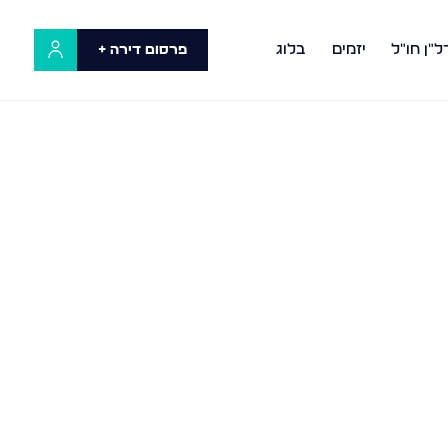
ל"ן חו"ל
יזמים
בלוג
פרסום דירה +