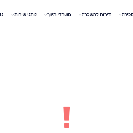
מכירה
דירות להשכרה
משרדי תיווך
נותני שירות
נד
!