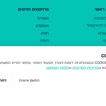
ראשי
פרויקטים חדשים
למכירה
אשדוד
לדירומייל
אשקלון
לנו
חולון
ו
חיפה
ר
ירושלים
טבריה
ברשות היחיד
נהריה
צא ב
מדיניות הפרטיות
וב
תקנון השימוש
.
יווך
עמנואל
ו"ל
רמלה
התאם אישית
דחה 
תנאי שימוש
נתיבות
 פרטיות
נגישות