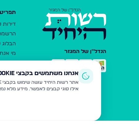
תפריט 
דירות 
הרשמה 
הבלוג ש
הנדל"ן של המגזר
מי אנחנ
צרו קש
כלי עזר
אנחנו משתמשים בקבצי Cookie
פרסום 
אתר רשות היחיד עושה שימוש בקבצי Cookie ובטכנולוגיות דומות לצורך תפעול האתר, שיפור חוויית המשתמש, ניתוח שימוש ושיווק מותאם.
אילו סוגי קבצים לאפשר. מידע מלא נמ
משרדי ת
נדל"ן ח
תקנון ו
מדיניות
הצהרת 