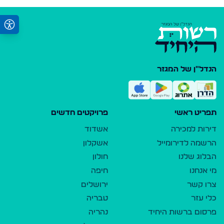
הנדל"ן של המגזר
תפריט ראשי
פרויקטים חדשים
דירות למכירה
אשדוד
הרשמה לדירומייל
אשקלון
הבלוג שלנו
חולון
מי אנחנו
חיפה
צרו קשר
ירושלים
כלי עזר
טבריה
פרסום ברשות היחיד
נהריה