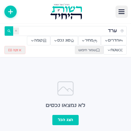
ירות למכירה ולהשכרה — רשות היחיד
✕
חדרים
מחיר
סוג נכס
קומה
שטח
שמור חיפוש
נקה (
1
)
לא נמצאו נכסים
הצג הכל