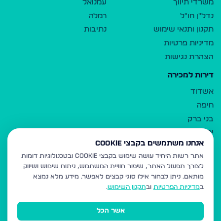
משרדי תיווך
עמנואל
נדל"ן חו"ל
רמלה
תקנון ותנאי שימוש
נתיבות
מדיניות פרטיות
הצהרת נגישות
דירות למכירה
אשדוד
חיפה
בני ברק
ירושלים
אנחנו משתמשים בקבצי Cookie
אלעד
אתר רשות היחיד עושה שימוש בקבצי Cookie ובטכנולוגיות דומות
גבעת זאב
לצורך תפעול האתר, שיפור חוויית המשתמש, ניתוח שימוש ושיווק
בית שמש
מותאם.
ניתן לבחור אילו סוגי קבצים לאפשר. מידע מלא נמצא
רכסים
ב
מדיניות הפרטיות
וב
תקנון השימוש
.
מודיעין עילית
אשר הכל
ביתר עילית