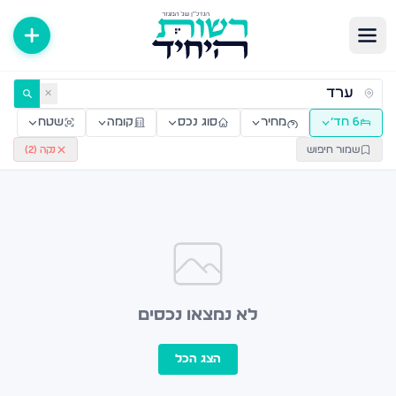
ירות למכירה ולהשכרה — רשות היחיד
✕
6 חד׳
מחיר
סוג נכס
קומה
שטח
שמור חיפוש
נקה (
2
)
לא נמצאו נכסים
הצג הכל