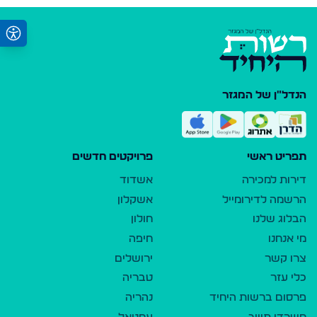
הנדל"ן של המגזר
תפריט ראשי
פרויקטים חדשים
דירות למכירה
אשדוד
הרשמה לדירומייל
אשקלון
הבלוג שלנו
חולון
מי אנחנו
חיפה
צרו קשר
ירושלים
כלי עזר
טבריה
פרסום ברשות היחיד
נהריה