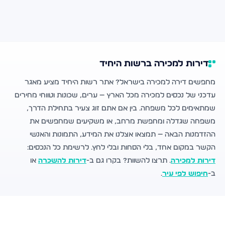
דירות למכירה ברשות היחיד
מחפשים דירה למכירה בישראל? אתר רשות היחיד מציע מאגר
עדכני של נכסים למכירה מכל הארץ — ערים, שכונות וטווחי מחירים
שמתאימים לכל משפחה. בין אם אתם זוג צעיר בתחילת הדרך,
משפחה שגדלה ומחפשת מרחב, או משקיעים שמחפשים את
ההזדמנות הבאה — תמצאו אצלנו את המידע, התמונות והאנשי
הקשר במקום אחד, בלי הסחות ובלי לחץ. לרשימת כל הנכסים:
דירות למכירה
. תרצו להשוות? בקרו גם ב-
דירות להשכרה
או
ב-
חיפוש לפי עיר
.