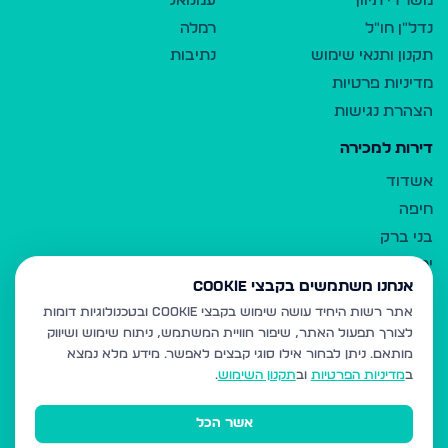
משרדי תיווך
עמנואל
נדל"ן חו"ל
רמלה
תקנון ותנאי שימוש
נתיבות
מדיניות פרטיות
הצהרת נגישות
דירות למכירה
אשדוד
חיפה
בני ברק
ירושלים
אנחנו משתמשים בקבצי Cookie
אלעד
אתר רשות היחיד עושה שימוש בקבצי Cookie ובטכנולוגיות דומות
גבעת זאב
לצורך תפעול האתר, שיפור חוויית המשתמש, ניתוח שימוש ושיווק
בית שמש
מותאם.
ניתן לבחור אילו סוגי קבצים לאפשר. מידע מלא נמצא
רכסים
ב
מדיניות הפרטיות
וב
תקנון השימוש
.
מודיעין עילית
אשר הכל
ביתר עילית