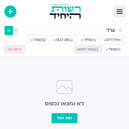
ירות למכירה ולהשכרה — רשות היחיד
✕
חדרים
מחיר
סוג נכס
קומה
שטח
שמור חיפוש
נקה (
1
)
לא נמצאו נכסים
הצג הכל