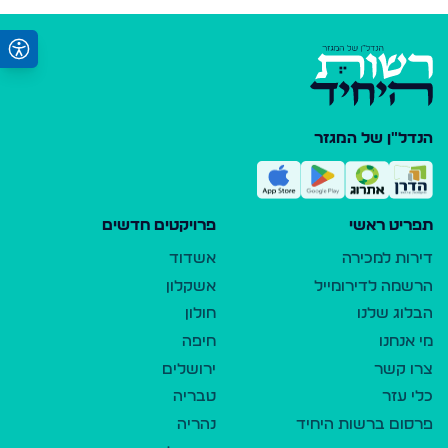
הנדל"ן של המגזר
תפריט ראשי
פרויקטים חדשים
דירות למכירה
אשדוד
הרשמה לדירומייל
אשקלון
הבלוג שלנו
חולון
מי אנחנו
חיפה
צרו קשר
ירושלים
כלי עזר
טבריה
פרסום ברשות היחיד
נהריה