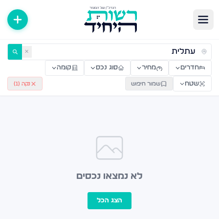
ירות למכירה ולהשכרה — רשות היחיד
✕
חדרים
מחיר
סוג נכס
קומה
שטח
שמור חיפוש
נקה (
1
)
לא נמצאו נכסים
הצג הכל