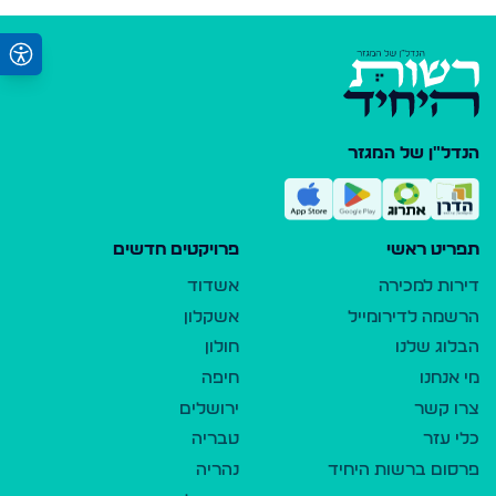
הנדל"ן של המגזר
תפריט ראשי
פרויקטים חדשים
דירות למכירה
אשדוד
הרשמה לדירומייל
אשקלון
הבלוג שלנו
חולון
מי אנחנו
חיפה
צרו קשר
ירושלים
כלי עזר
טבריה
פרסום ברשות היחיד
נהריה