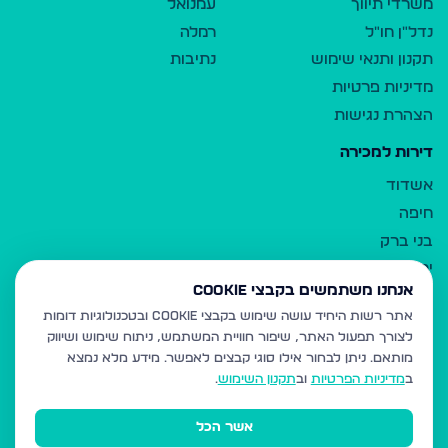
משרדי תיווך
עמנואל
נדל"ן חו"ל
רמלה
תקנון ותנאי שימוש
נתיבות
מדיניות פרטיות
הצהרת נגישות
דירות למכירה
אשדוד
חיפה
בני ברק
ירושלים
אנחנו משתמשים בקבצי Cookie
אלעד
אתר רשות היחיד עושה שימוש בקבצי Cookie ובטכנולוגיות דומות
גבעת זאב
לצורך תפעול האתר, שיפור חוויית המשתמש, ניתוח שימוש ושיווק
בית שמש
מותאם.
ניתן לבחור אילו סוגי קבצים לאפשר. מידע מלא נמצא
רכסים
ב
מדיניות הפרטיות
וב
תקנון השימוש
.
מודיעין עילית
אשר הכל
ביתר עילית