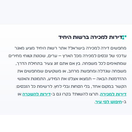
דירות למכירה ברשות היחיד
מחפשים דירה למכירה בישראל? אתר רשות היחיד מציע מאגר
עדכני של נכסים למכירה מכל הארץ — ערים, שכונות וטווחי מחירים
שמתאימים לכל משפחה. בין אם אתם זוג צעיר בתחילת הדרך,
משפחה שגדלה ומחפשת מרחב, או משקיעים שמחפשים את
ההזדמנות הבאה — תמצאו אצלנו את המידע, התמונות והאנשי
הקשר במקום אחד, בלי הסחות ובלי לחץ. לרשימת כל הנכסים:
דירות למכירה
. תרצו להשוות? בקרו גם ב-
דירות להשכרה
או
ב-
חיפוש לפי עיר
.