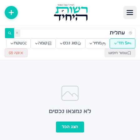
ירות למכירה ולהשכרה — רשות היחיד
✕
5 חד׳
מחיר
סוג נכס
קומה
שטח
שמור חיפוש
נקה (
2
)
לא נמצאו נכסים
הצג הכל