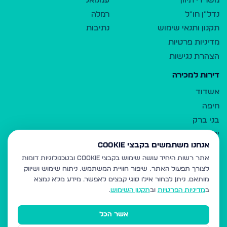
משרדי תיווך
עמנואל
נדל"ן חו"ל
רמלה
תקנון ותנאי שימוש
נתיבות
מדיניות פרטיות
הצהרת נגישות
דירות למכירה
אשדוד
חיפה
בני ברק
ירושלים
אנחנו משתמשים בקבצי Cookie
אלעד
אתר רשות היחיד עושה שימוש בקבצי Cookie ובטכנולוגיות דומות
גבעת זאב
לצורך תפעול האתר, שיפור חוויית המשתמש, ניתוח שימוש ושיווק
בית שמש
מותאם.
ניתן לבחור אילו סוגי קבצים לאפשר. מידע מלא נמצא
רכסים
ב
מדיניות הפרטיות
וב
תקנון השימוש
.
מודיעין עילית
אשר הכל
ביתר עילית