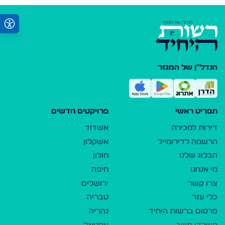
הנדל"ן של המגזר
תפריט ראשי
פרויקטים חדשים
דירות למכירה
אשדוד
הרשמה לדירומייל
אשקלון
הבלוג שלנו
חולון
מי אנחנו
חיפה
צרו קשר
ירושלים
כלי עזר
טבריה
פרסום ברשות היחיד
נהריה