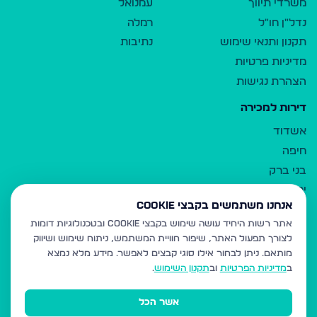
משרדי תיווך
עמנואל
נדל"ן חו"ל
רמלה
תקנון ותנאי שימוש
נתיבות
מדיניות פרטיות
הצהרת נגישות
דירות למכירה
אשדוד
חיפה
בני ברק
ירושלים
אנחנו משתמשים בקבצי Cookie
אלעד
אתר רשות היחיד עושה שימוש בקבצי Cookie ובטכנולוגיות דומות
גבעת זאב
לצורך תפעול האתר, שיפור חוויית המשתמש, ניתוח שימוש ושיווק
בית שמש
מותאם.
ניתן לבחור אילו סוגי קבצים לאפשר. מידע מלא נמצא
רכסים
ב
מדיניות הפרטיות
וב
תקנון השימוש
.
מודיעין עילית
אשר הכל
ביתר עילית