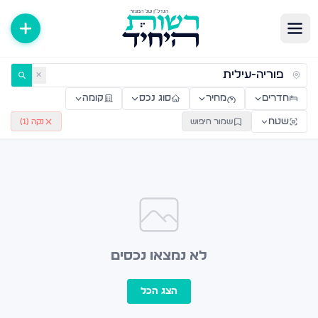
ירות למכירה ולהשכרה — רשות היחיד
✕
חדרים
מחיר
סוג נכס
קומה
שטח
שמור חיפוש
נקה (
1
)
לא נמצאו נכסים
הצג הכל