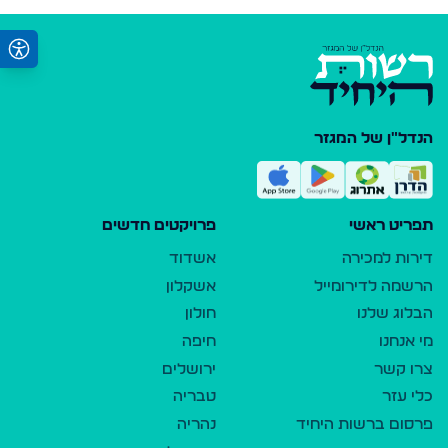
הנדל"ן של המגזר
תפריט ראשי
פרויקטים חדשים
דירות למכירה
אשדוד
הרשמה לדירומייל
אשקלון
הבלוג שלנו
חולון
מי אנחנו
חיפה
צרו קשר
ירושלים
כלי עזר
טבריה
פרסום ברשות היחיד
נהריה