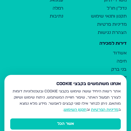
משרדי תיווך
עמנואל
נדל"ן חו"ל
רמלה
תקנון ותנאי שימוש
נתיבות
מדיניות פרטיות
הצהרת נגישות
דירות למכירה
אשדוד
חיפה
בני ברק
ירושלים
אנחנו משתמשים בקבצי Cookie
אלעד
אתר רשות היחיד עושה שימוש בקבצי Cookie ובטכנולוגיות דומות
גבעת זאב
לצורך תפעול האתר, שיפור חוויית המשתמש, ניתוח שימוש ושיווק
בית שמש
מותאם.
ניתן לבחור אילו סוגי קבצים לאפשר. מידע מלא נמצא
רכסים
ב
מדיניות הפרטיות
וב
תקנון השימוש
.
מודיעין עילית
אשר הכל
ביתר עילית