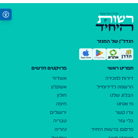
הנדל"ן של המגזר
תפריט ראשי
פרויקטים חדשים
דירות למכירה
אשדוד
הרשמה לדירומייל
אשקלון
הבלוג שלנו
חולון
מי אנחנו
חיפה
צרו קשר
ירושלים
כלי עזר
טבריה
פרסום ברשות היחיד
נהריה