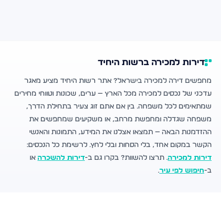
דירות למכירה ברשות היחיד
מחפשים דירה למכירה בישראל? אתר רשות היחיד מציע מאגר
עדכני של נכסים למכירה מכל הארץ — ערים, שכונות וטווחי מחירים
שמתאימים לכל משפחה. בין אם אתם זוג צעיר בתחילת הדרך,
משפחה שגדלה ומחפשת מרחב, או משקיעים שמחפשים את
ההזדמנות הבאה — תמצאו אצלנו את המידע, התמונות והאנשי
הקשר במקום אחד, בלי הסחות ובלי לחץ. לרשימת כל הנכסים:
דירות למכירה
. תרצו להשוות? בקרו גם ב-
דירות להשכרה
או
ב-
חיפוש לפי עיר
.