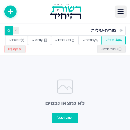
ירות למכירה ולהשכרה — רשות היחיד
✕
4 חד׳
מחיר
סוג נכס
קומה
שטח
שמור חיפוש
נקה (
2
)
לא נמצאו נכסים
הצג הכל