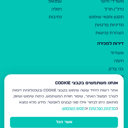
משרדי תיווך
עמנואל
נדל"ן חו"ל
רמלה
תקנון ותנאי שימוש
נתיבות
מדיניות פרטיות
הצהרת נגישות
דירות למכירה
אשדוד
חיפה
בני ברק
ירושלים
אנחנו משתמשים בקבצי Cookie
אלעד
אתר רשות היחיד עושה שימוש בקבצי Cookie ובטכנולוגיות דומות
גבעת זאב
לצורך תפעול האתר, שיפור חוויית המשתמש, ניתוח שימוש ושיווק
בית שמש
מותאם.
ניתן לבחור אילו סוגי קבצים לאפשר. מידע מלא נמצא
רכסים
ב
מדיניות הפרטיות
וב
תקנון השימוש
.
מודיעין עילית
אשר הכל
ביתר עילית