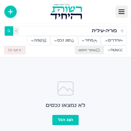
ירות למכירה ולהשכרה — רשות היחיד
✕
חדרים
מחיר
סוג נכס
קומה
שטח
שמור חיפוש
נקה (
1
)
לא נמצאו נכסים
הצג הכל