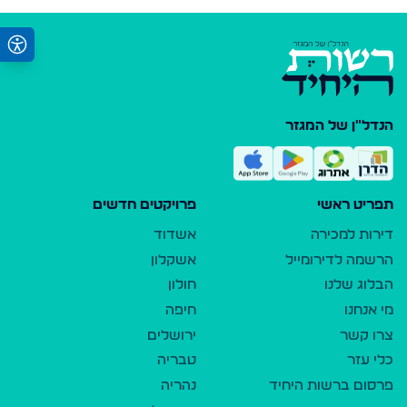
הנדל"ן של המגזר
תפריט ראשי
פרויקטים חדשים
דירות למכירה
אשדוד
הרשמה לדירומייל
אשקלון
הבלוג שלנו
חולון
מי אנחנו
חיפה
צרו קשר
ירושלים
כלי עזר
טבריה
פרסום ברשות היחיד
נהריה