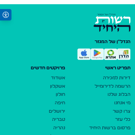
הנדל"ן של המגזר
תפריט ראשי
פרויקטים חדשים
דירות למכירה
אשדוד
הרשמה לדירומייל
אשקלון
הבלוג שלנו
חולון
מי אנחנו
חיפה
צרו קשר
ירושלים
כלי עזר
טבריה
פרסום ברשות היחיד
נהריה