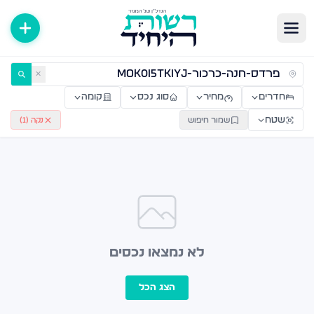
ירות למכירה ולהשכרה — רשות היחיד
✕
חדרים
מחיר
סוג נכס
קומה
שטח
שמור חיפוש
נקה (
1
)
לא נמצאו נכסים
הצג הכל