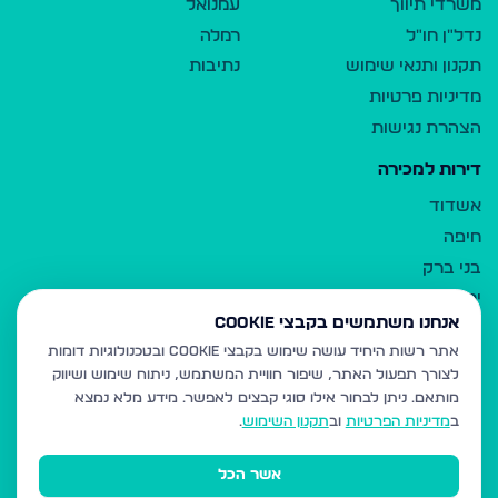
משרדי תיווך
עמנואל
נדל"ן חו"ל
רמלה
תקנון ותנאי שימוש
נתיבות
מדיניות פרטיות
הצהרת נגישות
דירות למכירה
אשדוד
חיפה
בני ברק
ירושלים
אנחנו משתמשים בקבצי Cookie
אלעד
אתר רשות היחיד עושה שימוש בקבצי Cookie ובטכנולוגיות דומות
גבעת זאב
לצורך תפעול האתר, שיפור חוויית המשתמש, ניתוח שימוש ושיווק
בית שמש
מותאם.
ניתן לבחור אילו סוגי קבצים לאפשר. מידע מלא נמצא
רכסים
ב
מדיניות הפרטיות
וב
תקנון השימוש
.
מודיעין עילית
אשר הכל
ביתר עילית