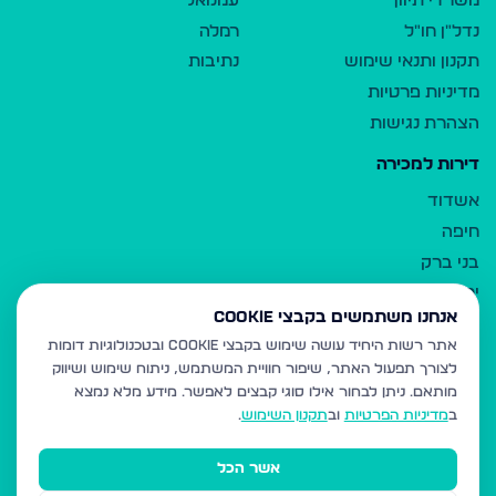
משרדי תיווך
עמנואל
נדל"ן חו"ל
רמלה
תקנון ותנאי שימוש
נתיבות
מדיניות פרטיות
הצהרת נגישות
דירות למכירה
אשדוד
חיפה
בני ברק
ירושלים
אנחנו משתמשים בקבצי Cookie
אלעד
אתר רשות היחיד עושה שימוש בקבצי Cookie ובטכנולוגיות דומות
גבעת זאב
לצורך תפעול האתר, שיפור חוויית המשתמש, ניתוח שימוש ושיווק
בית שמש
מותאם.
ניתן לבחור אילו סוגי קבצים לאפשר. מידע מלא נמצא
רכסים
ב
מדיניות הפרטיות
וב
תקנון השימוש
.
מודיעין עילית
אשר הכל
ביתר עילית