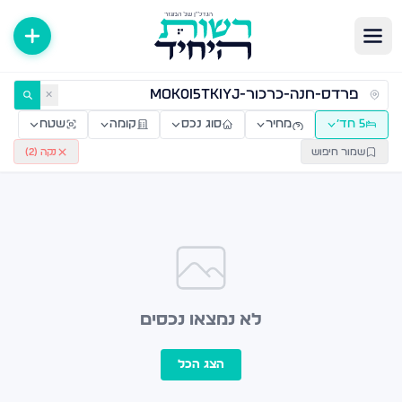
ירות למכירה ולהשכרה — רשות היחיד
✕
5 חד׳
מחיר
סוג נכס
קומה
שטח
שמור חיפוש
נקה (
2
)
לא נמצאו נכסים
הצג הכל