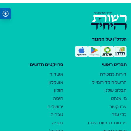
הנדל"ן של המגזר
תפריט ראשי
פרויקטים חדשים
דירות למכירה
אשדוד
הרשמה לדירומייל
אשקלון
הבלוג שלנו
חולון
מי אנחנו
חיפה
צרו קשר
ירושלים
כלי עזר
טבריה
פרסום ברשות היחיד
נהריה