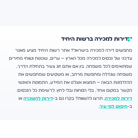
דירות למכירה ברשות היחיד
מחפשים דירה למכירה בישראל? אתר רשות היחיד מציע מאגר
עדכני של נכסים למכירה מכל הארץ — ערים, שכונות וטווחי מחירים
שמתאימים לכל משפחה. בין אם אתם זוג צעיר בתחילת הדרך,
משפחה שגדלה ומחפשת מרחב, או משקיעים שמחפשים את
ההזדמנות הבאה — תמצאו אצלנו את המידע, התמונות והאנשי
הקשר במקום אחד, בלי הסחות ובלי לחץ. לרשימת כל הנכסים:
דירות למכירה
. תרצו להשוות? בקרו גם ב-
דירות להשכרה
או
ב-
חיפוש לפי עיר
.