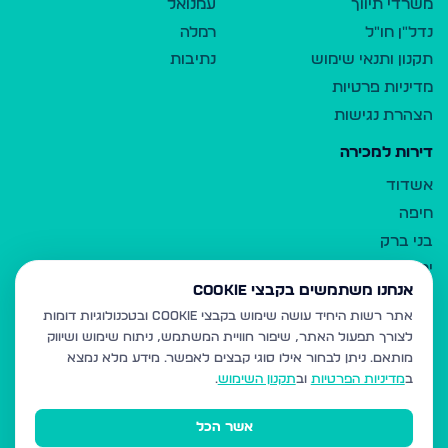
משרדי תיווך
עמנואל
נדל"ן חו"ל
רמלה
תקנון ותנאי שימוש
נתיבות
מדיניות פרטיות
הצהרת נגישות
דירות למכירה
אשדוד
חיפה
בני ברק
ירושלים
אנחנו משתמשים בקבצי Cookie
אלעד
אתר רשות היחיד עושה שימוש בקבצי Cookie ובטכנולוגיות דומות
גבעת זאב
לצורך תפעול האתר, שיפור חוויית המשתמש, ניתוח שימוש ושיווק
בית שמש
מותאם.
ניתן לבחור אילו סוגי קבצים לאפשר. מידע מלא נמצא
רכסים
ב
מדיניות הפרטיות
וב
תקנון השימוש
.
מודיעין עילית
אשר הכל
ביתר עילית