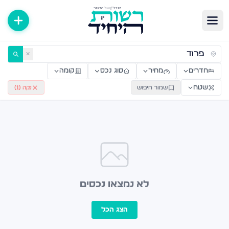
ירות למכירה ולהשכרה — רשות היחיד
✕
חדרים
מחיר
סוג נכס
קומה
שטח
שמור חיפוש
נקה (
1
)
לא נמצאו נכסים
הצג הכל