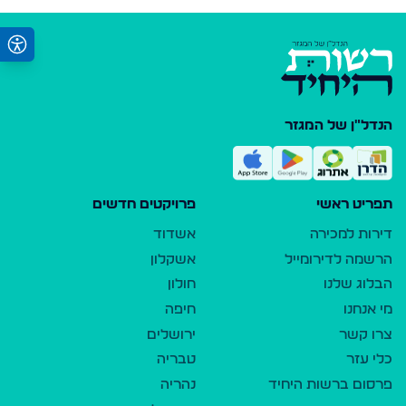
הנדל"ן של המגזר
תפריט ראשי
פרויקטים חדשים
דירות למכירה
אשדוד
הרשמה לדירומייל
אשקלון
הבלוג שלנו
חולון
מי אנחנו
חיפה
צרו קשר
ירושלים
כלי עזר
טבריה
פרסום ברשות היחיד
נהריה