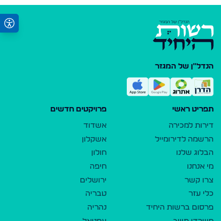
הנדל"ן של המגזר
תפריט ראשי
פרויקטים חדשים
דירות למכירה
אשדוד
הרשמה לדירומייל
אשקלון
הבלוג שלנו
חולון
מי אנחנו
חיפה
צרו קשר
ירושלים
כלי עזר
טבריה
פרסום ברשות היחיד
נהריה