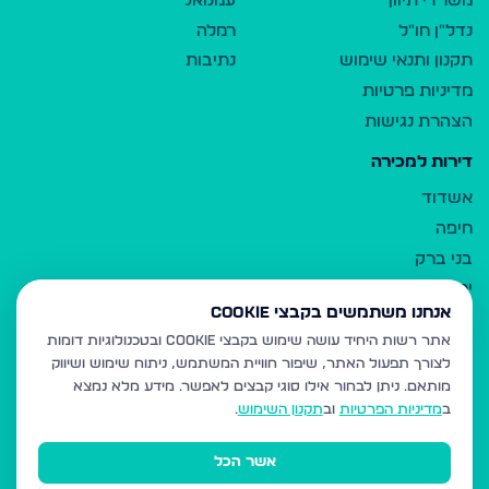
משרדי תיווך
עמנואל
נדל"ן חו"ל
רמלה
תקנון ותנאי שימוש
נתיבות
מדיניות פרטיות
הצהרת נגישות
דירות למכירה
אשדוד
חיפה
בני ברק
ירושלים
אנחנו משתמשים בקבצי Cookie
אלעד
אתר רשות היחיד עושה שימוש בקבצי Cookie ובטכנולוגיות דומות
גבעת זאב
לצורך תפעול האתר, שיפור חוויית המשתמש, ניתוח שימוש ושיווק
בית שמש
מותאם.
ניתן לבחור אילו סוגי קבצים לאפשר. מידע מלא נמצא
רכסים
ב
מדיניות הפרטיות
וב
תקנון השימוש
.
מודיעין עילית
אשר הכל
ביתר עילית