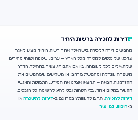
דירות למכירה ברשות היחיד
מחפשים דירה למכירה בישראל? אתר רשות היחיד מציע מאגר
עדכני של נכסים למכירה מכל הארץ — ערים, שכונות וטווחי מחירים
שמתאימים לכל משפחה. בין אם אתם זוג צעיר בתחילת הדרך,
משפחה שגדלה ומחפשת מרחב, או משקיעים שמחפשים את
ההזדמנות הבאה — תמצאו אצלנו את המידע, התמונות והאנשי
הקשר במקום אחד, בלי הסחות ובלי לחץ. לרשימת כל הנכסים:
דירות למכירה
. תרצו להשוות? בקרו גם ב-
דירות להשכרה
או
ב-
חיפוש לפי עיר
.