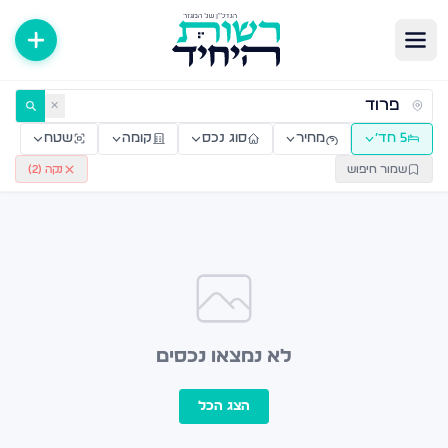
ירות למכירה ולהשכרה — רשות היחיד
✕
5 חד׳
מחיר
סוג נכס
קומה
שטח
שמור חיפוש
נקה (
2
)
לא נמצאו נכסים
הצג הכל