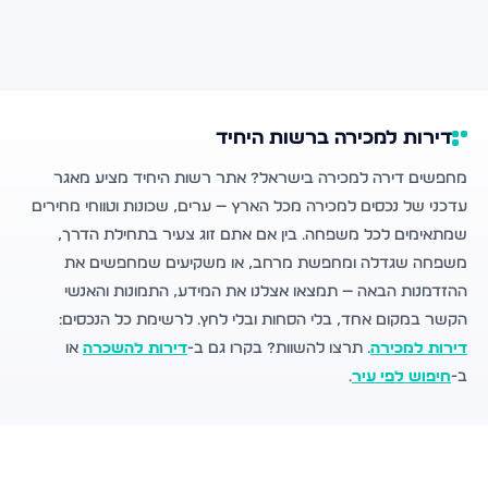
דירות למכירה ברשות היחיד
מחפשים דירה למכירה בישראל? אתר רשות היחיד מציע מאגר
עדכני של נכסים למכירה מכל הארץ — ערים, שכונות וטווחי מחירים
שמתאימים לכל משפחה. בין אם אתם זוג צעיר בתחילת הדרך,
משפחה שגדלה ומחפשת מרחב, או משקיעים שמחפשים את
ההזדמנות הבאה — תמצאו אצלנו את המידע, התמונות והאנשי
הקשר במקום אחד, בלי הסחות ובלי לחץ. לרשימת כל הנכסים:
דירות למכירה
. תרצו להשוות? בקרו גם ב-
דירות להשכרה
או
ב-
חיפוש לפי עיר
.