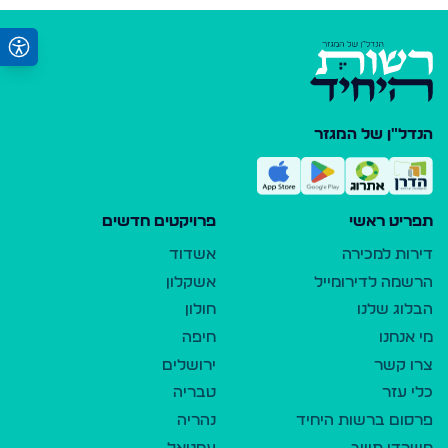
הנדל"ן של המגזר
תפריט ראשי
פרויקטים חדשים
דירות למכירה
אשדוד
הרשמה לדירומייל
אשקלון
הבלוג שלנו
חולון
מי אנחנו
חיפה
צרו קשר
ירושלים
כלי עזר
טבריה
פרסום ברשות היחיד
נהריה