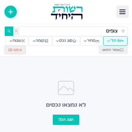
ירות למכירה ולהשכרה — רשות היחיד
✕
6 חד׳
מחיר
סוג נכס
קומה
שטח
שמור חיפוש
נקה (
2
)
לא נמצאו נכסים
הצג הכל