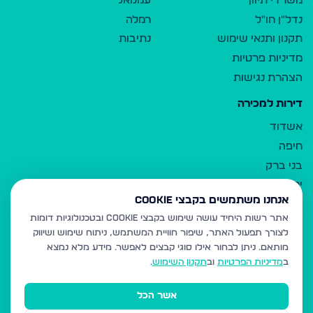
משרדי תיווך
עמנואל
נדל"ן חו"ל
רמלה
תקנון ותנאי שימוש
נתיבות
מדיניות פרטיות
הצהרת נגישות
דירות למכירה
אשדוד
חיפה
בני ברק
ירושלים
אנחנו משתמשים בקבצי Cookie
אלעד
אתר רשות היחיד עושה שימוש בקבצי Cookie ובטכנולוגיות דומות
גבעת זאב
לצורך תפעול האתר, שיפור חוויית המשתמש, ניתוח שימוש ושיווק
בית שמש
מותאם.
ניתן לבחור אילו סוגי קבצים לאפשר. מידע מלא נמצא
רכסים
ב
מדיניות הפרטיות
וב
תקנון השימוש
.
מודיעין עילית
אשר הכל
ביתר עילית