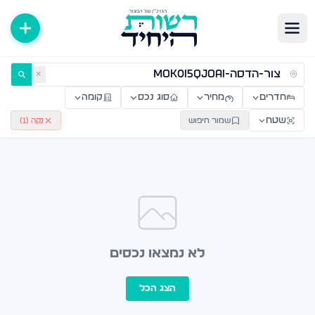
ירות למכירה ולהשכרה — רשות היחיד
✕
חדרים
מחיר
סוג נכס
קומה
שטח
שמור חיפוש
נקה (
1
)
לא נמצאו נכסים
הצג הכל