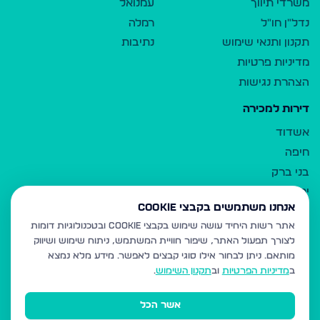
משרדי תיווך
עמנואל
נדל"ן חו"ל
רמלה
תקנון ותנאי שימוש
נתיבות
מדיניות פרטיות
הצהרת נגישות
דירות למכירה
אשדוד
חיפה
בני ברק
ירושלים
אנחנו משתמשים בקבצי Cookie
אלעד
אתר רשות היחיד עושה שימוש בקבצי Cookie ובטכנולוגיות דומות
גבעת זאב
לצורך תפעול האתר, שיפור חוויית המשתמש, ניתוח שימוש ושיווק
בית שמש
מותאם.
ניתן לבחור אילו סוגי קבצים לאפשר. מידע מלא נמצא
רכסים
ב
מדיניות הפרטיות
וב
תקנון השימוש
.
מודיעין עילית
אשר הכל
ביתר עילית