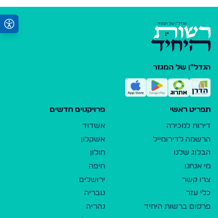
הנדל"ן של המגזר
תפריט ראשי
פרויקטים חדשים
דירות למכירה
אשדוד
הרשמה לדירומייל
אשקלון
הבלוג שלנו
חולון
מי אנחנו
חיפה
צרו קשר
ירושלים
כלי עזר
טבריה
פרסום ברשות היחיד
נהריה