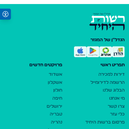
הנדל"ן של המגזר
תפריט ראשי
פרויקטים חדשים
דירות למכירה
אשדוד
הרשמה לדירומייל
אשקלון
הבלוג שלנו
חולון
מי אנחנו
חיפה
צרו קשר
ירושלים
כלי עזר
טבריה
פרסום ברשות היחיד
נהריה