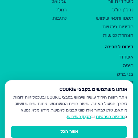
משרדי תיווך
עמנואל
נדל"ן חו"ל
רמלה
תקנון ותנאי שימוש
נתיבות
מדיניות פרטיות
הצהרת נגישות
דירות למכירה
אשדוד
חיפה
בני ברק
ירושלים
אנחנו משתמשים בקבצי Cookie
אלעד
אתר רשות היחיד עושה שימוש בקבצי Cookie ובטכנולוגיות דומות
גבעת זאב
לצורך תפעול האתר, שיפור חוויית המשתמש, ניתוח שימוש ושיווק
בית שמש
מותאם.
ניתן לבחור אילו סוגי קבצים לאפשר. מידע מלא נמצא
רכסים
ב
מדיניות הפרטיות
וב
תקנון השימוש
.
מודיעין עילית
אשר הכל
ביתר עילית