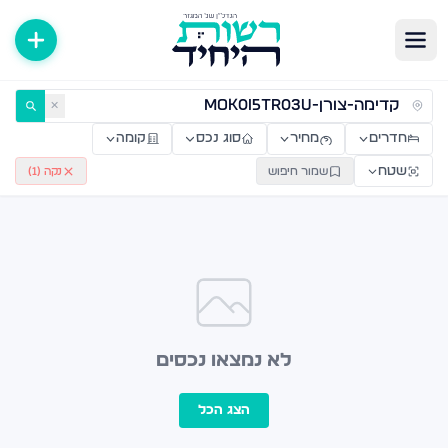
ירות למכירה ולהשכרה — רשות היחיד
✕
חדרים
מחיר
סוג נכס
קומה
שטח
שמור חיפוש
נקה (
1
)
לא נמצאו נכסים
הצג הכל