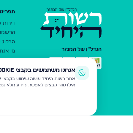
תפריט 
דירות 
הרשמה 
הבלוג ש
הנדל"ן של המגזר
מי אנחנ
צרו קש
כלי עזר
אנחנו משתמשים בקבצי Cookie
פרסום 
אתר רשות היחיד עושה שימוש בקבצי Cookie ובטכנולוגיות דומות לצורך תפעול האתר, שיפור חוויית המשתמש, ניתוח שימוש ושיווק מותאם.
אילו סוגי קבצים לאפשר. מידע מלא נמ
משרדי ת
נדל"ן ח
תקנון ו
מדיניות
הצהרת 