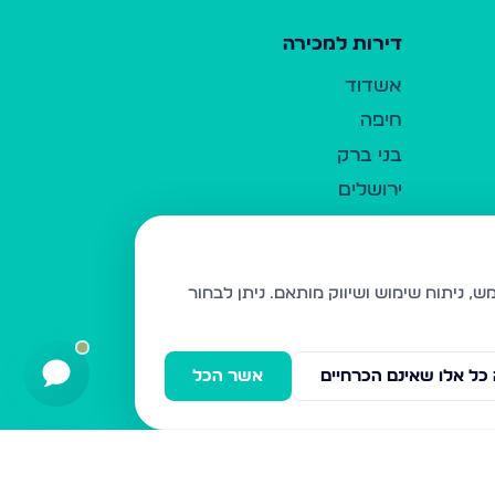
דירות למכירה
אשדוד
חיפה
בני ברק
ירושלים
אלעד
גבעת זאב
בית שמש
ניתן לבחור
רכסים
מודיעין עילית
כל אלו שאינם הכרחיים
אשר הכל
ביתר עילית