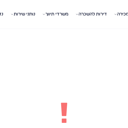
מכירה
דירות להשכרה
משרדי תיווך
נותני שירות
נד
!