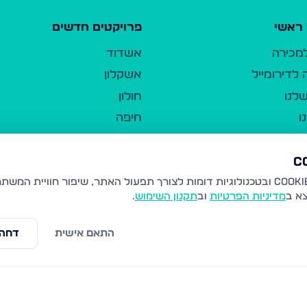
ראשי
פרויקטים חדשים
למכירה
אשדוד
לדירומייל
אשקלון
לנו
חולון
ו
חיפה
ר
ירושלים
טבריה
ברשות היחיד
נהריה
צא ב
מדיניות הפרטיות
וב
תקנון השימוש
.
יווך
עמנואל
ו"ל
רמלה
התאם אישית
דחה 
תנאי שימוש
נתיבות
 פרטיות
נגישות