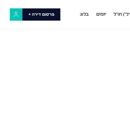
ל"ן חו"ל
יזמים
בלוג
פרסום דירה +