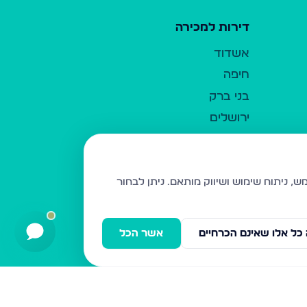
דירות למכירה
אשדוד
חיפה
בני ברק
ירושלים
אלעד
גבעת זאב
בית שמש
ניתן לבחור
רכסים
מודיעין עילית
כל אלו שאינם הכרחיים
אשר הכל
ביתר עילית