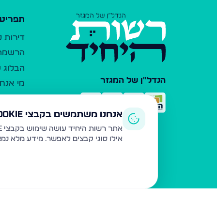
תפריט 
דירות 
הרשמה 
הבלוג ש
הנדל"ן של המגזר
מי אנחנ
צרו קש
כלי עזר
אנחנו משתמשים בקבצי Cookie
פרסום 
אתר רשות היחיד עושה שימוש בקבצי Cookie ובטכנולוגיות דומות לצורך תפעול האתר, שיפור חוויית המשתמש, ניתוח שימוש ושיווק מותאם.
אילו סוגי קבצים לאפשר. מידע מלא נמ
משרדי ת
נדל"ן ח
תקנון ו
מדיניות
הצהרת 