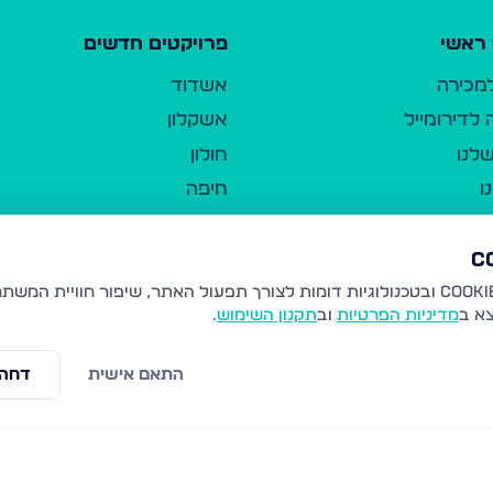
ראשי
פרויקטים חדשים
למכירה
אשדוד
לדירומייל
אשקלון
לנו
חולון
ו
חיפה
ר
ירושלים
טבריה
ברשות היחיד
נהריה
צא ב
מדיניות הפרטיות
וב
תקנון השימוש
.
יווך
עמנואל
ו"ל
רמלה
התאם אישית
דחה 
תנאי שימוש
נתיבות
 פרטיות
נגישות