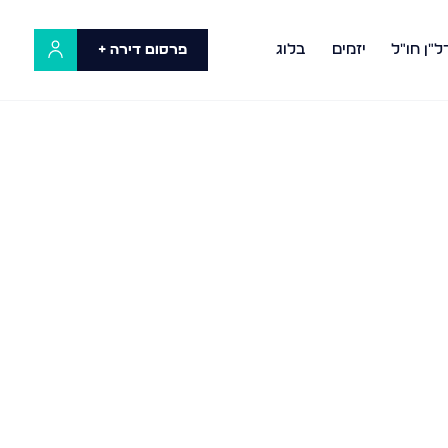
ל"ן חו"ל
יזמים
בלוג
פרסום דירה +