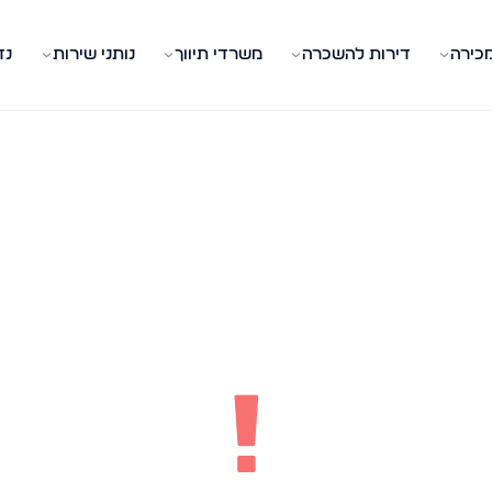
מכירה
דירות להשכרה
משרדי תיווך
נותני שירות
נד
!