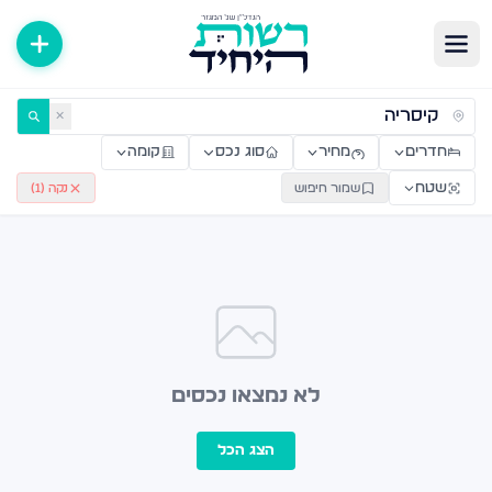
ירות למכירה ולהשכרה — רשות היחיד
✕
חדרים
מחיר
סוג נכס
קומה
שטח
שמור חיפוש
נקה (
1
)
לא נמצאו נכסים
הצג הכל