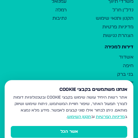
משרדי תיווך
עמנואל
נדל"ן חו"ל
רמלה
תקנון ותנאי שימוש
נתיבות
מדיניות פרטיות
הצהרת נגישות
דירות למכירה
אשדוד
חיפה
בני ברק
ירושלים
אנחנו משתמשים בקבצי Cookie
אלעד
אתר רשות היחיד עושה שימוש בקבצי Cookie ובטכנולוגיות דומות
גבעת זאב
לצורך תפעול האתר, שיפור חוויית המשתמש, ניתוח שימוש ושיווק
בית שמש
מותאם.
ניתן לבחור אילו סוגי קבצים לאפשר. מידע מלא נמצא
רכסים
ב
מדיניות הפרטיות
וב
תקנון השימוש
.
מודיעין עילית
אשר הכל
ביתר עילית