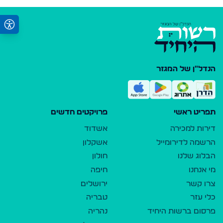
הנדל"ן של המגזר
תפריט ראשי
פרויקטים חדשים
דירות למכירה
אשדוד
הרשמה לדירומייל
אשקלון
הבלוג שלנו
חולון
מי אנחנו
חיפה
צרו קשר
ירושלים
כלי עזר
טבריה
פרסום ברשות היחיד
נהריה