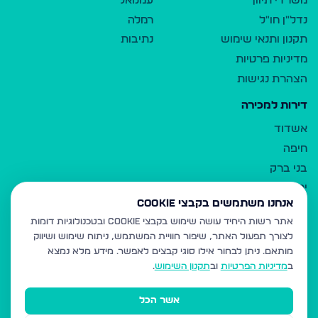
משרדי תיווך
עמנואל
נדל"ן חו"ל
רמלה
תקנון ותנאי שימוש
נתיבות
מדיניות פרטיות
הצהרת נגישות
דירות למכירה
אשדוד
חיפה
בני ברק
ירושלים
אנחנו משתמשים בקבצי Cookie
אלעד
אתר רשות היחיד עושה שימוש בקבצי Cookie ובטכנולוגיות דומות
גבעת זאב
לצורך תפעול האתר, שיפור חוויית המשתמש, ניתוח שימוש ושיווק
בית שמש
מותאם.
ניתן לבחור אילו סוגי קבצים לאפשר. מידע מלא נמצא
רכסים
ב
מדיניות הפרטיות
וב
תקנון השימוש
.
מודיעין עילית
אשר הכל
ביתר עילית