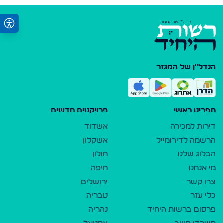
הנדל"ן של המגזר
תפריט ראשי
פרויקטים חדשים
דירות למכירה
אשדוד
הרשמה לדירומייל
אשקלון
הבלוג שלנו
חולון
מי אנחנו
חיפה
צרו קשר
ירושלים
כלי עזר
טבריה
פרסום ברשות היחיד
נהריה