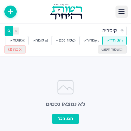
ירות למכירה ולהשכרה — רשות היחיד
✕
3 חד׳
מחיר
סוג נכס
קומה
שטח
שמור חיפוש
נקה (
2
)
לא נמצאו נכסים
הצג הכל