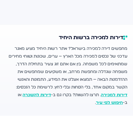
דירות למכירה ברשות היחיד
מחפשים דירה למכירה בישראל? אתר רשות היחיד מציע מאגר
עדכני של נכסים למכירה מכל הארץ — ערים, שכונות וטווחי מחירים
שמתאימים לכל משפחה. בין אם אתם זוג צעיר בתחילת הדרך,
משפחה שגדלה ומחפשת מרחב, או משקיעים שמחפשים את
ההזדמנות הבאה — תמצאו אצלנו את המידע, התמונות והאנשי
הקשר במקום אחד, בלי הסחות ובלי לחץ. לרשימת כל הנכסים:
דירות למכירה
. תרצו להשוות? בקרו גם ב-
דירות להשכרה
או
ב-
חיפוש לפי עיר
.