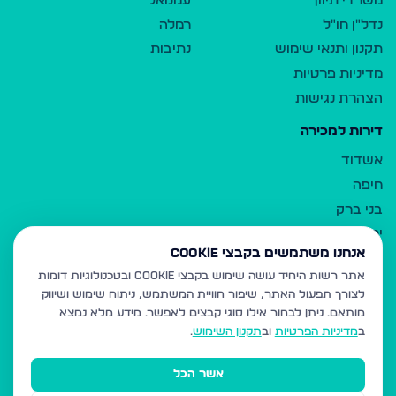
משרדי תיווך
עמנואל
נדל"ן חו"ל
רמלה
תקנון ותנאי שימוש
נתיבות
מדיניות פרטיות
הצהרת נגישות
דירות למכירה
אשדוד
חיפה
בני ברק
ירושלים
אנחנו משתמשים בקבצי Cookie
אלעד
אתר רשות היחיד עושה שימוש בקבצי Cookie ובטכנולוגיות דומות
גבעת זאב
לצורך תפעול האתר, שיפור חוויית המשתמש, ניתוח שימוש ושיווק
בית שמש
מותאם.
ניתן לבחור אילו סוגי קבצים לאפשר. מידע מלא נמצא
רכסים
ב
מדיניות הפרטיות
וב
תקנון השימוש
.
מודיעין עילית
אשר הכל
ביתר עילית