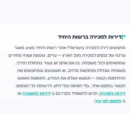
דירות למכירה ברשות היחיד
מחפשים דירה למכירה בישראל? אתר רשות היחיד מציע מאגר
עדכני של נכסים למכירה מכל הארץ — ערים, שכונות וטווחי מחירים
שמתאימים לכל משפחה. בין אם אתם זוג צעיר בתחילת הדרך,
משפחה שגדלה ומחפשת מרחב, או משקיעים שמחפשים את
ההזדמנות הבאה — תמצאו אצלנו את המידע, התמונות והאנשי
הקשר במקום אחד, בלי הסחות ובלי לחץ. לרשימת כל הנכסים:
דירות למכירה
. תרצו להשוות? בקרו גם ב-
דירות להשכרה
או
ב-
חיפוש לפי עיר
.