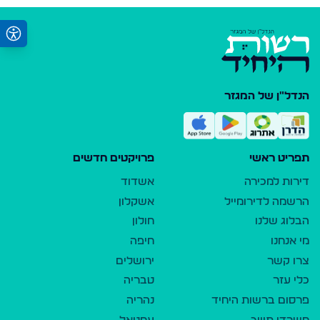
הנדל"ן של המגזר
תפריט ראשי
פרויקטים חדשים
דירות למכירה
אשדוד
הרשמה לדירומייל
אשקלון
הבלוג שלנו
חולון
מי אנחנו
חיפה
צרו קשר
ירושלים
כלי עזר
טבריה
פרסום ברשות היחיד
נהריה