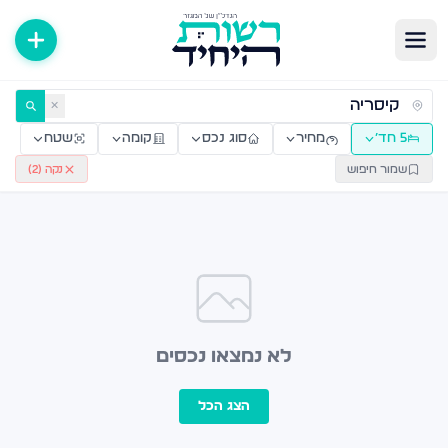
ירות למכירה ולהשכרה — רשות היחיד
✕
5 חד׳
מחיר
סוג נכס
קומה
שטח
שמור חיפוש
נקה (
2
)
לא נמצאו נכסים
הצג הכל