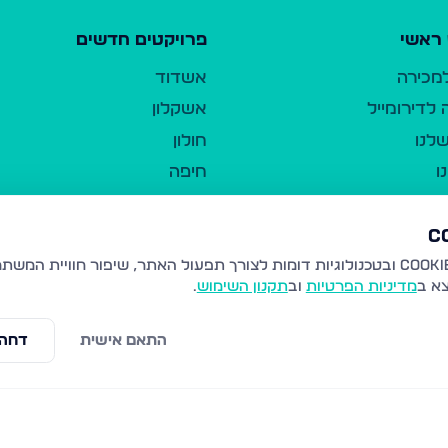
ראשי
פרויקטים חדשים
למכירה
אשדוד
לדירומייל
אשקלון
לנו
חולון
ו
חיפה
ר
ירושלים
טבריה
ברשות היחיד
נהריה
צא ב
מדיניות הפרטיות
וב
תקנון השימוש
.
יווך
עמנואל
ו"ל
רמלה
התאם אישית
דחה 
תנאי שימוש
נתיבות
 פרטיות
נגישות