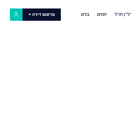
ל"ן חו"ל
יזמים
בלוג
פרסום דירה +