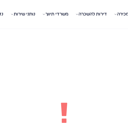
מכירה
דירות להשכרה
משרדי תיווך
נותני שירות
נד
!