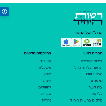
הנדל"ן של המגזר
תפריט ראשי
פרויקטים חדשים
דירות למכירה
אשדוד
הרשמה לדירומייל
אשקלון
הבלוג שלנו
חולון
מי אנחנו
חיפה
צרו קשר
ירושלים
כלי עזר
טבריה
פרסום ברשות היחיד
נהריה