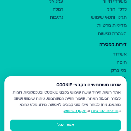
משרדי תיווך
עמנואל
נדל"ן חו"ל
רמלה
תקנון ותנאי שימוש
נתיבות
מדיניות פרטיות
הצהרת נגישות
דירות למכירה
אשדוד
חיפה
בני ברק
ירושלים
אנחנו משתמשים בקבצי Cookie
אלעד
אתר רשות היחיד עושה שימוש בקבצי Cookie ובטכנולוגיות דומות
גבעת זאב
לצורך תפעול האתר, שיפור חוויית המשתמש, ניתוח שימוש ושיווק
בית שמש
מותאם.
ניתן לבחור אילו סוגי קבצים לאפשר. מידע מלא נמצא
רכסים
ב
מדיניות הפרטיות
וב
תקנון השימוש
.
מודיעין עילית
אשר הכל
ביתר עילית