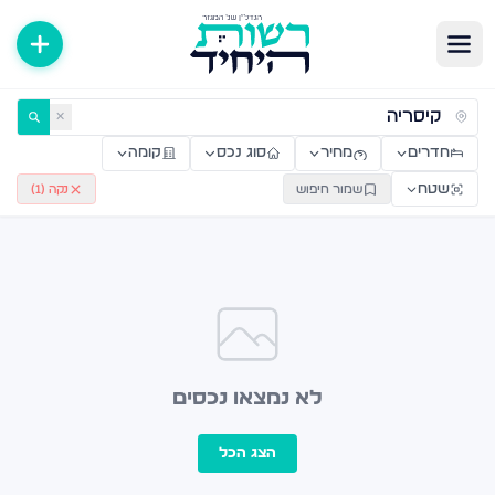
ירות למכירה ולהשכרה — רשות היחיד
✕
חדרים
מחיר
סוג נכס
קומה
שטח
שמור חיפוש
נקה (
1
)
לא נמצאו נכסים
הצג הכל