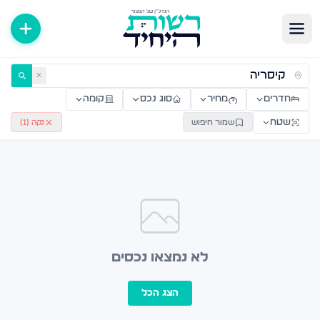
ירות למכירה ולהשכרה — רשות היחיד
✕
חדרים
מחיר
סוג נכס
קומה
שטח
שמור חיפוש
נקה (
1
)
לא נמצאו נכסים
הצג הכל