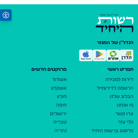
הנדל"ן של המגזר
תפריט ראשי
פרויקטים חדשים
דירות למכירה
אשדוד
הרשמה לדירומייל
אשקלון
הבלוג שלנו
חולון
מי אנחנו
חיפה
צרו קשר
ירושלים
כלי עזר
טבריה
פרסום ברשות היחיד
נהריה