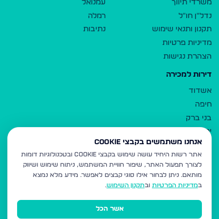
משרדי תיווך
עמנואל
נדל"ן חו"ל
רמלה
תקנון ותנאי שימוש
נתיבות
מדיניות פרטיות
הצהרת נגישות
דירות למכירה
אשדוד
חיפה
בני ברק
ירושלים
אנחנו משתמשים בקבצי Cookie
אלעד
אתר רשות היחיד עושה שימוש בקבצי Cookie ובטכנולוגיות דומות
גבעת זאב
לצורך תפעול האתר, שיפור חוויית המשתמש, ניתוח שימוש ושיווק
בית שמש
מותאם.
ניתן לבחור אילו סוגי קבצים לאפשר. מידע מלא נמצא
רכסים
ב
מדיניות הפרטיות
וב
תקנון השימוש
.
מודיעין עילית
אשר הכל
ביתר עילית