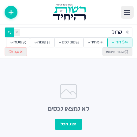
ירות למכירה ולהשכרה — רשות היחיד
✕
5 חד׳
מחיר
סוג נכס
קומה
שטח
שמור חיפוש
נקה (
2
)
לא נמצאו נכסים
הצג הכל