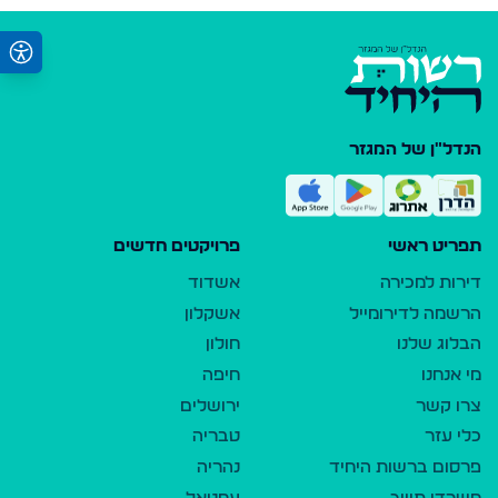
הנדל"ן של המגזר
תפריט ראשי
פרויקטים חדשים
דירות למכירה
אשדוד
הרשמה לדירומייל
אשקלון
הבלוג שלנו
חולון
מי אנחנו
חיפה
צרו קשר
ירושלים
כלי עזר
טבריה
פרסום ברשות היחיד
נהריה