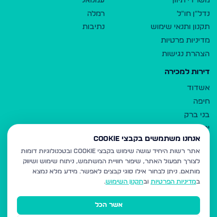
משרדי תיווך
עמנואל
נדל"ן חו"ל
רמלה
תקנון ותנאי שימוש
נתיבות
מדיניות פרטיות
הצהרת נגישות
דירות למכירה
אשדוד
חיפה
בני ברק
ירושלים
אנחנו משתמשים בקבצי Cookie
אלעד
אתר רשות היחיד עושה שימוש בקבצי Cookie ובטכנולוגיות דומות
גבעת זאב
לצורך תפעול האתר, שיפור חוויית המשתמש, ניתוח שימוש ושיווק
בית שמש
מותאם.
ניתן לבחור אילו סוגי קבצים לאפשר. מידע מלא נמצא
רכסים
ב
מדיניות הפרטיות
וב
תקנון השימוש
.
מודיעין עילית
אשר הכל
ביתר עילית