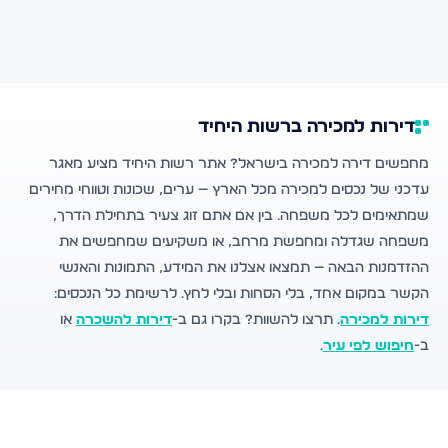
דירות למכירה ברשות היחיד
מחפשים דירה למכירה בישראל? אתר רשות היחיד מציע מאגר
עדכני של נכסים למכירה מכל הארץ — ערים, שכונות וטווחי מחירים
שמתאימים לכל משפחה. בין אם אתם זוג צעיר בתחילת הדרך,
משפחה שגדלה ומחפשת מרחב, או משקיעים שמחפשים את
ההזדמנות הבאה — תמצאו אצלנו את המידע, התמונות והאנשי
הקשר במקום אחד, בלי הסחות ובלי לחץ. לרשימת כל הנכסים:
דירות למכירה
. תרצו להשוות? בקרו גם ב-
דירות להשכרה
או
ב-
חיפוש לפי עיר
.