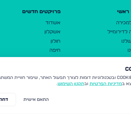
ראשי
פרויקטים חדשים
למכירה
אשדוד
לדירומייל
אשקלון
לנו
חולון
ו
חיפה
ר
ירושלים
טבריה
ברשות היחיד
נהריה
צא ב
מדיניות הפרטיות
וב
תקנון השימוש
.
יווך
עמנואל
ו"ל
רמלה
התאם אישית
דחה 
תנאי שימוש
נתיבות
 פרטיות
נגישות