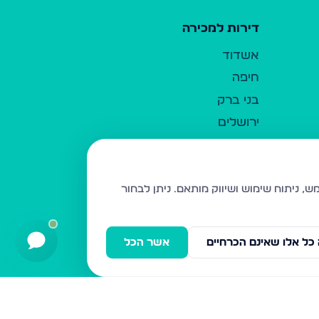
דירות למכירה
אשדוד
חיפה
בני ברק
ירושלים
אלעד
גבעת זאב
בית שמש
ניתן לבחור
רכסים
מודיעין עילית
כל אלו שאינם הכרחיים
אשר הכל
ביתר עילית