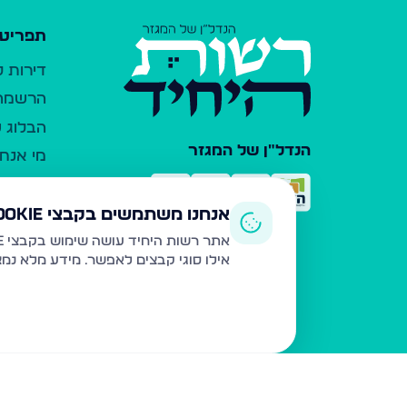
תפריט 
דירות 
הרשמה 
הבלוג ש
הנדל"ן של המגזר
מי אנחנ
צרו קש
כלי עזר
אנחנו משתמשים בקבצי Cookie
פרסום 
אתר רשות היחיד עושה שימוש בקבצי Cookie ובטכנולוגיות דומות לצורך תפעול האתר, שיפור חוויית המשתמש, ניתוח שימוש ושיווק מותאם.
אילו סוגי קבצים לאפשר. מידע מלא נמ
משרדי ת
נדל"ן ח
תקנון ו
מדיניות
הצהרת 