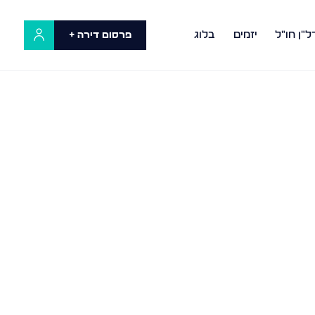
ל"ן חו"ל
יזמים
בלוג
פרסום דירה +