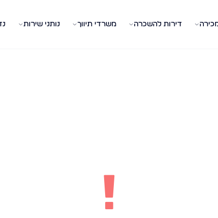
מכירה
דירות להשכרה
משרדי תיווך
נותני שירות
נד
!