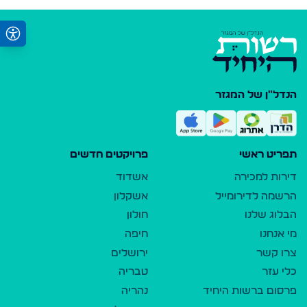
הנדל"ן של המגזר
תפריט ראשי
פרויקטים חדשים
דירות למכירה
אשדוד
הרשמה לדירומייל
אשקלון
הבלוג שלנו
חולון
מי אנחנו
חיפה
צרו קשר
ירושלים
כלי עזר
טבריה
פרסום ברשות היחיד
נהריה