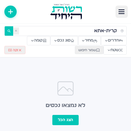
ירות למכירה ולהשכרה — רשות היחיד
✕
חדרים
מחיר
סוג נכס
קומה
שטח
שמור חיפוש
נקה (
1
)
לא נמצאו נכסים
הצג הכל