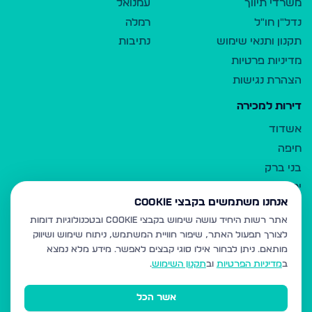
משרדי תיווך
עמנואל
נדל"ן חו"ל
רמלה
תקנון ותנאי שימוש
נתיבות
מדיניות פרטיות
הצהרת נגישות
דירות למכירה
אשדוד
חיפה
בני ברק
ירושלים
אנחנו משתמשים בקבצי Cookie
אלעד
אתר רשות היחיד עושה שימוש בקבצי Cookie ובטכנולוגיות דומות
גבעת זאב
לצורך תפעול האתר, שיפור חוויית המשתמש, ניתוח שימוש ושיווק
בית שמש
מותאם.
ניתן לבחור אילו סוגי קבצים לאפשר. מידע מלא נמצא
רכסים
ב
מדיניות הפרטיות
וב
תקנון השימוש
.
מודיעין עילית
אשר הכל
ביתר עילית