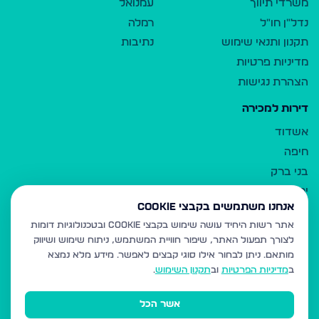
משרדי תיווך
עמנואל
נדל"ן חו"ל
רמלה
תקנון ותנאי שימוש
נתיבות
מדיניות פרטיות
הצהרת נגישות
דירות למכירה
אשדוד
חיפה
בני ברק
ירושלים
אנחנו משתמשים בקבצי Cookie
אלעד
אתר רשות היחיד עושה שימוש בקבצי Cookie ובטכנולוגיות דומות
גבעת זאב
לצורך תפעול האתר, שיפור חוויית המשתמש, ניתוח שימוש ושיווק
בית שמש
מותאם.
ניתן לבחור אילו סוגי קבצים לאפשר. מידע מלא נמצא
רכסים
ב
מדיניות הפרטיות
וב
תקנון השימוש
.
מודיעין עילית
אשר הכל
ביתר עילית