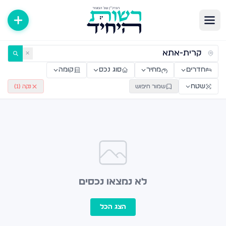
ירות למכירה ולהשכרה — רשות היחיד
✕
חדרים
מחיר
סוג נכס
קומה
שטח
שמור חיפוש
נקה (
1
)
לא נמצאו נכסים
הצג הכל