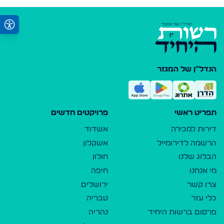
הנדל"ן של המגזר
תפריט ראשי
פרויקטים חדשים
דירות למכירה
אשדוד
הרשמה לדירומייל
אשקלון
הבלוג שלנו
חולון
מי אנחנו
חיפה
צרו קשר
ירושלים
כלי עזר
טבריה
פרסום ברשות היחיד
נהריה