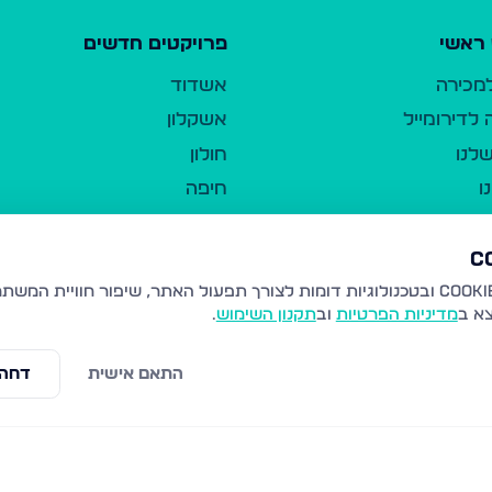
ראשי
פרויקטים חדשים
למכירה
אשדוד
לדירומייל
אשקלון
לנו
חולון
ו
חיפה
ר
ירושלים
טבריה
ברשות היחיד
נהריה
צא ב
מדיניות הפרטיות
וב
תקנון השימוש
.
יווך
עמנואל
ו"ל
רמלה
התאם אישית
דחה 
תנאי שימוש
נתיבות
 פרטיות
נגישות