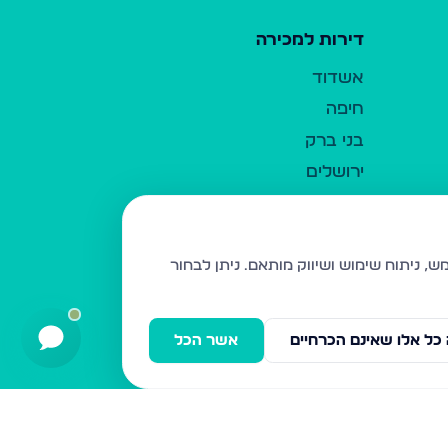
דירות למכירה
אשדוד
חיפה
בני ברק
ירושלים
אלעד
גבעת זאב
בית שמש
ניתן לבחור
רכסים
מודיעין עילית
כל אלו שאינם הכרחיים
אשר הכל
ביתר עילית