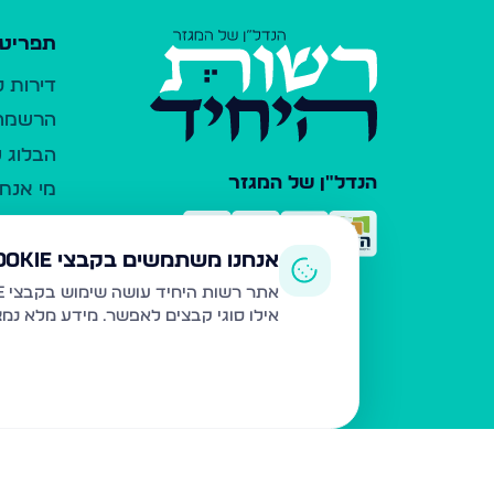
תפריט 
דירות 
הרשמה 
הבלוג ש
הנדל"ן של המגזר
מי אנחנ
צרו קש
כלי עזר
אנחנו משתמשים בקבצי Cookie
פרסום 
אתר רשות היחיד עושה שימוש בקבצי Cookie ובטכנולוגיות דומות לצורך תפעול האתר, שיפור חוויית המשתמש, ניתוח שימוש ושיווק מותאם.
אילו סוגי קבצים לאפשר. מידע מלא נמ
משרדי ת
נדל"ן ח
תקנון ו
מדיניות
הצהרת 