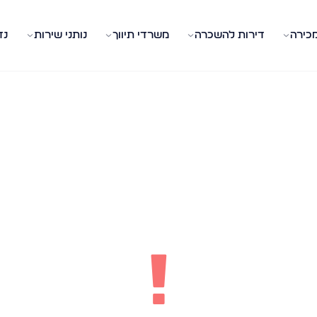
מכירה
דירות להשכרה
משרדי תיווך
נותני שירות
נד
!