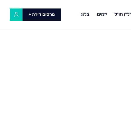
ל"ן חו"ל
יזמים
בלוג
פרסום דירה +