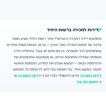
דירות למכירה ברשות היחיד
מחפשים דירה למכירה בישראל? אתר רשות היחיד מציע מאגר
עדכני של נכסים למכירה מכל הארץ — ערים, שכונות וטווחי מחירים
שמתאימים לכל משפחה. בין אם אתם זוג צעיר בתחילת הדרך,
משפחה שגדלה ומחפשת מרחב, או משקיעים שמחפשים את
ההזדמנות הבאה — תמצאו אצלנו את המידע, התמונות והאנשי
הקשר במקום אחד, בלי הסחות ובלי לחץ. לרשימת כל הנכסים:
דירות למכירה
. תרצו להשוות? בקרו גם ב-
דירות להשכרה
או
ב-
חיפוש לפי עיר
.