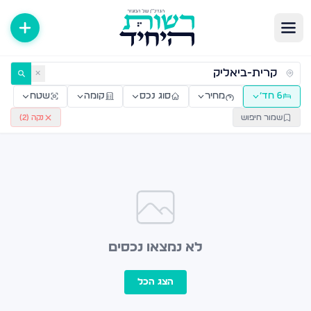
ירות למכירה ולהשכרה — רשות היחיד
✕
6 חד׳
מחיר
סוג נכס
קומה
שטח
שמור חיפוש
נקה (
2
)
לא נמצאו נכסים
הצג הכל