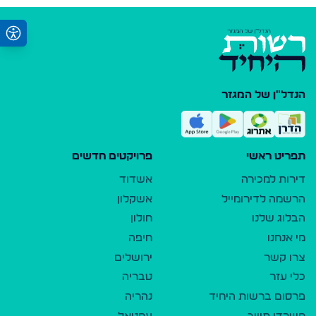
הנדל"ן של המגזר
תפריט ראשי
פרויקטים חדשים
דירות למכירה
אשדוד
הרשמה לדירומייל
אשקלון
הבלוג שלנו
חולון
מי אנחנו
חיפה
צרו קשר
ירושלים
כלי עזר
טבריה
פרסום ברשות היחיד
נהריה