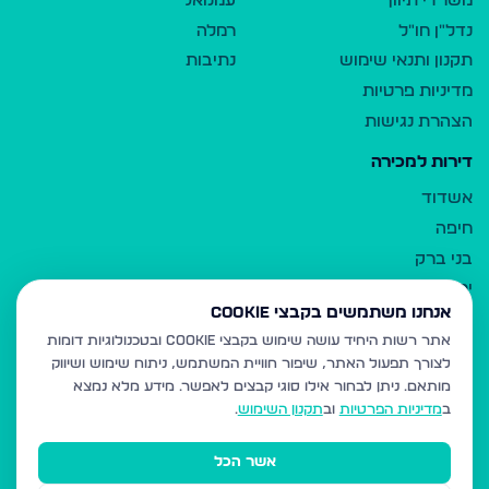
משרדי תיווך
עמנואל
נדל"ן חו"ל
רמלה
תקנון ותנאי שימוש
נתיבות
מדיניות פרטיות
הצהרת נגישות
דירות למכירה
אשדוד
חיפה
בני ברק
ירושלים
אנחנו משתמשים בקבצי Cookie
אלעד
אתר רשות היחיד עושה שימוש בקבצי Cookie ובטכנולוגיות דומות
גבעת זאב
לצורך תפעול האתר, שיפור חוויית המשתמש, ניתוח שימוש ושיווק
בית שמש
מותאם.
ניתן לבחור אילו סוגי קבצים לאפשר. מידע מלא נמצא
רכסים
ב
מדיניות הפרטיות
וב
תקנון השימוש
.
מודיעין עילית
אשר הכל
ביתר עילית