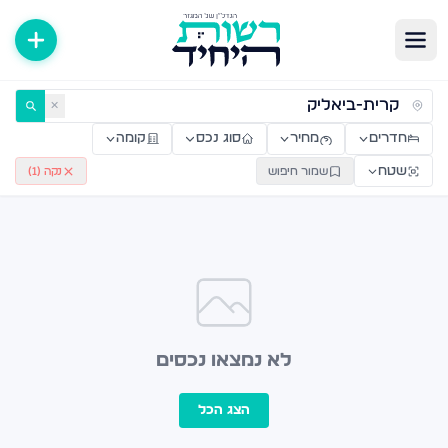
ירות למכירה ולהשכרה — רשות היחיד
✕
חדרים
מחיר
סוג נכס
קומה
שטח
שמור חיפוש
נקה (
1
)
לא נמצאו נכסים
הצג הכל