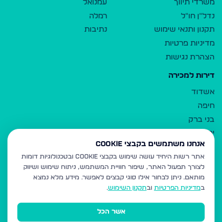
משרדי תיווך
עמנואל
נדל"ן חו"ל
רמלה
תקנון ותנאי שימוש
נתיבות
מדיניות פרטיות
הצהרת נגישות
דירות למכירה
אשדוד
חיפה
בני ברק
ירושלים
אנחנו משתמשים בקבצי Cookie
אלעד
אתר רשות היחיד עושה שימוש בקבצי Cookie ובטכנולוגיות דומות
גבעת זאב
לצורך תפעול האתר, שיפור חוויית המשתמש, ניתוח שימוש ושיווק
בית שמש
מותאם.
ניתן לבחור אילו סוגי קבצים לאפשר. מידע מלא נמצא
רכסים
ב
מדיניות הפרטיות
וב
תקנון השימוש
.
מודיעין עילית
אשר הכל
ביתר עילית