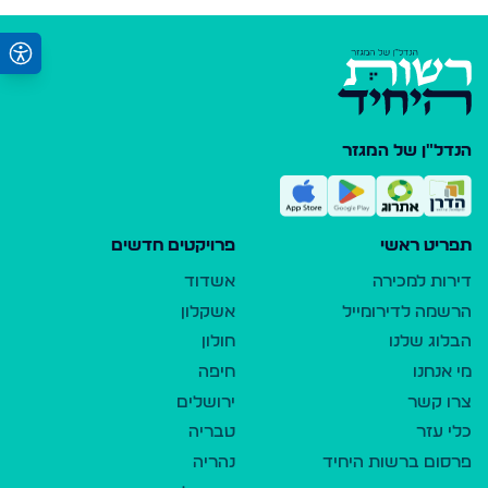
הנדל"ן של המגזר
תפריט ראשי
פרויקטים חדשים
דירות למכירה
אשדוד
הרשמה לדירומייל
אשקלון
הבלוג שלנו
חולון
מי אנחנו
חיפה
צרו קשר
ירושלים
כלי עזר
טבריה
פרסום ברשות היחיד
נהריה