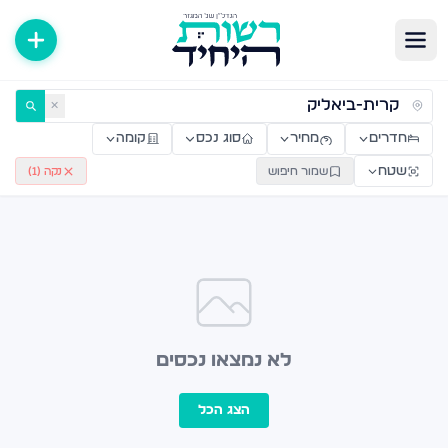
ירות למכירה ולהשכרה — רשות היחיד
✕
חדרים
מחיר
סוג נכס
קומה
שטח
שמור חיפוש
נקה (
1
)
לא נמצאו נכסים
הצג הכל