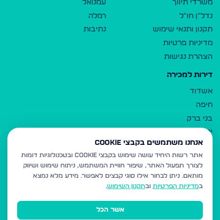
משרדי תיווך
עמנואל
נדל"ן חו"ל
רמלה
תקנון ותנאי שימוש
נתיבות
מדיניות פרטיות
הצהרת נגישות
דירות למכירה
אשדוד
חיפה
בני ברק
ירושלים
אנחנו משתמשים בקבצי Cookie
אלעד
אתר רשות היחיד עושה שימוש בקבצי Cookie ובטכנולוגיות דומות
גבעת זאב
לצורך תפעול האתר, שיפור חוויית המשתמש, ניתוח שימוש ושיווק
בית שמש
מותאם.
ניתן לבחור אילו סוגי קבצים לאפשר. מידע מלא נמצא
רכסים
ב
מדיניות הפרטיות
וב
תקנון השימוש
.
מודיעין עילית
אשר הכל
ביתר עילית