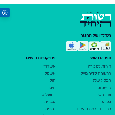
הנדל"ן של המגזר
תפריט ראשי
פרויקטים חדשים
דירות למכירה
אשדוד
הרשמה לדירומייל
אשקלון
הבלוג שלנו
חולון
מי אנחנו
חיפה
צרו קשר
ירושלים
כלי עזר
טבריה
פרסום ברשות היחיד
נהריה