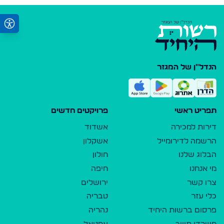
הנדל"ן של המגזר
תפריט ראשי
פרויקטים חדשים
דירות למכירה
אשדוד
הרשמה לדירומייל
אשקלון
הבלוג שלנו
חולון
מי אנחנו
חיפה
צרו קשר
ירושלים
כלי עזר
טבריה
פרסום ברשות היחיד
נהריה