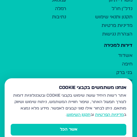
משרדי תיווך
עמנואל
נדל"ן חו"ל
רמלה
תקנון ותנאי שימוש
נתיבות
מדיניות פרטיות
הצהרת נגישות
דירות למכירה
אשדוד
חיפה
בני ברק
ירושלים
אנחנו משתמשים בקבצי Cookie
אלעד
אתר רשות היחיד עושה שימוש בקבצי Cookie ובטכנולוגיות דומות
גבעת זאב
לצורך תפעול האתר, שיפור חוויית המשתמש, ניתוח שימוש ושיווק
בית שמש
מותאם.
ניתן לבחור אילו סוגי קבצים לאפשר. מידע מלא נמצא
רכסים
ב
מדיניות הפרטיות
וב
תקנון השימוש
.
מודיעין עילית
אשר הכל
ביתר עילית