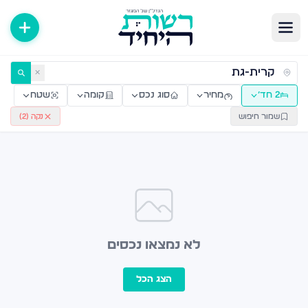
ירות למכירה ולהשכרה — רשות היחיד
✕
2 חד׳
מחיר
סוג נכס
קומה
שטח
שמור חיפוש
נקה (
2
)
לא נמצאו נכסים
הצג הכל