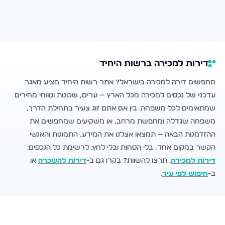
דירות למכירה ברשות היחיד
מחפשים דירה למכירה בישראל? אתר רשות היחיד מציע מאגר
עדכני של נכסים למכירה מכל הארץ — ערים, שכונות וטווחי מחירים
שמתאימים לכל משפחה. בין אם אתם זוג צעיר בתחילת הדרך,
משפחה שגדלה ומחפשת מרחב, או משקיעים שמחפשים את
ההזדמנות הבאה — תמצאו אצלנו את המידע, התמונות והאנשי
הקשר במקום אחד, בלי הסחות ובלי לחץ. לרשימת כל הנכסים:
דירות למכירה
. תרצו להשוות? בקרו גם ב-
דירות להשכרה
או
ב-
חיפוש לפי עיר
.