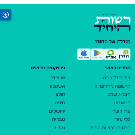
הנדל"ן של המגזר
תפריט ראשי
פרויקטים חדשים
דירות למכירה
אשדוד
הרשמה לדירומייל
אשקלון
הבלוג שלנו
חולון
מי אנחנו
חיפה
צרו קשר
ירושלים
כלי עזר
טבריה
פרסום ברשות היחיד
נהריה