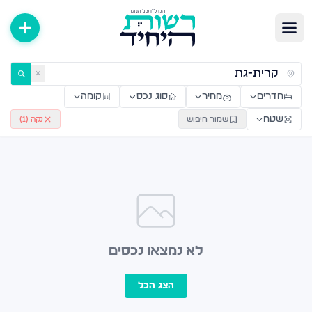
ירות למכירה ולהשכרה — רשות היחיד
✕
חדרים
מחיר
סוג נכס
קומה
שטח
שמור חיפוש
נקה (
1
)
לא נמצאו נכסים
הצג הכל