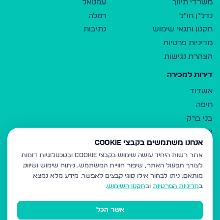
משרדי תיווך
עמנואל
נדל"ן חו"ל
רמלה
תקנון ותנאי שימוש
נתיבות
מדיניות פרטיות
הצהרת נגישות
דירות למכירה
אשדוד
חיפה
בני ברק
ירושלים
אנחנו משתמשים בקבצי Cookie
אלעד
אתר רשות היחיד עושה שימוש בקבצי Cookie ובטכנולוגיות דומות
גבעת זאב
לצורך תפעול האתר, שיפור חוויית המשתמש, ניתוח שימוש ושיווק
בית שמש
מותאם.
ניתן לבחור אילו סוגי קבצים לאפשר. מידע מלא נמצא
רכסים
ב
מדיניות הפרטיות
וב
תקנון השימוש
.
מודיעין עילית
אשר הכל
ביתר עילית